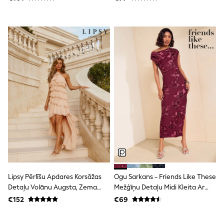
Trending: Clogs
Toy Story
THE SET
50 - 92cm
98 - 110cm
116 - 134cm
140 - 174cm
All Clothing
T-Shirts
Dresses
Shorts & Skirts
Coats & Jackets
Sweatshirts & Hoodies
Knitwear
Sets & Outfits
Tops
Nightwear & Pyjamas
Trousers & Leggings
Lipsy Pērlīšu Apdares Korsāžas
Ogu Sarkans - Friends Like These
Shirts & Blouses
Detaļu Volānu Augsta, Zema
Mežģīņu Detaļu Midi Kleita Ar
Swimwear
Jeans
Maksi Kleita
Vienu Plecu
€152
€69
Jumpsuits & Playsuits
Multipacks