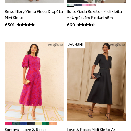
T-Shirts
Vests
Reiss Ellery Viena Pleca Drapēta
Balts Ziedu Raksts - Midi Kleita
Boys Holiday Shop
Mini Kleita
Ar Uzpūstām Piedurknēm
All swimwear
€301
€60
Ponchos & Toweling sets
Sun Hats & Caps
Polo Shirts
Rash Vests
JAUNUMI
Sandals & Sliders
Shirts
Shorts
Sunglasses
Sunsafe Swimwear
Swimshorts
Tops & T-Shirts
Girls Holiday Shop
All swimwear
Beach Dresses & Kaftans
Dresses
Sun Hats & Caps
Jumpsuits & Playsuits
Rash Vests
Sandals & Sliders
Sarkans - Love & Roses
Love & Roses Midi Kleita Ar