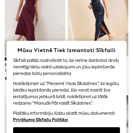
Shorts
Joggers
adidas
Nike
All Girls Schoolwear
Shoes
Dresses
Trousers
Skirts
Mūsu Vietnē Tiek Izmantoti Sīkfaili
Shirts
Polo Shirts
Sīkfaili palīdz nodrošināt to, lai vietne darbotos droši,
Sweatshirts
Baklažānu Violets - Friends Like
Jūras Spēki - Friends Like These
nemitīgi tiktu veikti uzlabojumi un jūsu iepirkšanās
Cardigans
These Drapētā Midi Kleita Ar
Mežģīņu Detaļu Midi Kleita Ar
pieredze būtu personalizēta.
Coats & Jackets
Vienu Plecu
Vienu Plecu
€69
€69
Underwear
Noklikšķiniet uz "Pieņemt Visas Sīkdatnes", lai iegūtu
Socks & Tights
labāko iepirkšanās pieredzi. Jūs varat mainīt šos
Multipacks
iestatījumus jebkurā brīdī, noklikšķinot uz tālāk
All Girls Sports & Swimwear
Trainers & Pumps
redzamo "Manuāli Pārvaldīt Sīkdatnes".
Swimwear
Plašāku informāciju lūdzu skatīt mūsu dokumentā
Tops
Privātuma Sīkfailu Politika
.
Leggings
Shorts
Joggers