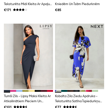
Shorts
Teksturēta Midi Kleita Ar Apaļu
Kniedēm Un Īsām Piedurknēm
Skirts
Kakla Izgriezumu Un Uzpūstām
€171
€85
Sunglasses
Piedurknēm
Sunsafe Swimwear
Swimsuits
Tops & T-Shirts
Baby Holiday Shop
Baby Travel Accessories
All Accessories
Beach Bags
Luggage
Beach Towels
Birkenstock
Crocs
Havaianas
Pour Moi
Rayban
Skechers
Trousers
GIRLS
New In
Tumši Zils - Lipsy Maksi Kleita Ar
Kobalta Zila Ziedu Apdruka -
New in from Next
Atkailinātiem Pleciem Un
Teksturēta Satīna Īspiedurkņu
New In
Ielocītu Vidukli
Midi Kleita Ar Savītu Priekšpusi
Trending: Top & Short Sets
€101
€77