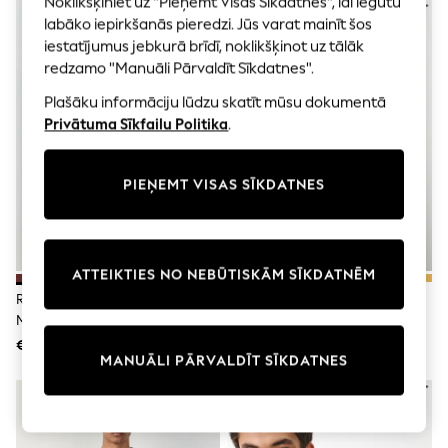
Noklikšķiniet uz "Pieņemt Visas Sīkdatnes", lai iegūtu
Shorts
Joggers
labāko iepirkšanās pieredzi. Jūs varat mainīt šos
adidas
iestatījumus jebkurā brīdī, noklikšķinot uz tālāk
Nike
redzamo "Manuāli Pārvaldīt Sīkdatnes".
All Girls Schoolwear
Shoes
Plašāku informāciju lūdzu skatīt mūsu dokumentā
Dresses
Privātuma Sīkfailu Politika
.
Trousers
Skirts
Shirts
PIEŅEMT VISAS SĪKDATNES
Polo Shirts
Sweatshirts
Cardigans
Coats & Jackets
Underwear
ATTEIKTIES NO NEBŪTISKĀM SĪKDATNĒM
Socks & Tights
Roibosa Sarkanais - Reiss Wessex
Tumši Zils - Džemperis Ar
Multipacks
Merino Vilnas Džemperis Ar
Ceturtdaļas Rāvējslēdzēju
All Girls Sports & Swimwear
Apaļu Kakla Izgriezumu
€149
€42
Trainers & Pumps
MANUĀLI PĀRVALDĪT SĪKDATNES
Swimwear
Tops
Leggings
Shorts
Joggers