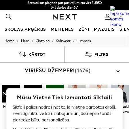
norēķināšanās ar Maksājums caur banku
3-5 darba dienās*
Tagad jūs varat
iepirkties latviešu valodā!
0
SKOLAS APĢĒRBS
MEITENES
ZĒNI
MAZULIS
SIE
/
/
/
/
Home
Mens
Clothing
Knitwear
Jumpers
SCHOOLWEAR
All Boys Schoolwear
Shoes
KĀRTOT
FILTRS
Trousers
Shorts
VĪRIEŠU DŽEMPERI
(1476)
Shirts
Polo Shirts
Sweatshirts & Jumpers
Coats & Jackets
Underwear
Mūsu Vietnē Tiek Izmantoti Sīkfaili
Socks
Multipacks
Nākamais
Superdry
Barbour
Round / Crew
Rāvējslēdzēja
V veida kak
Sīkfaili palīdz nodrošināt to, lai vietne darbotos droši,
All Boys Sport & Swimwear
Neck
kakla
izgriezums
nemitīgi tiktu veikti uzlabojumi un jūsu iepirkšanās
Trainers & Pumps
izgriezums
Swimwear
pieredze būtu personalizēta.
Tops