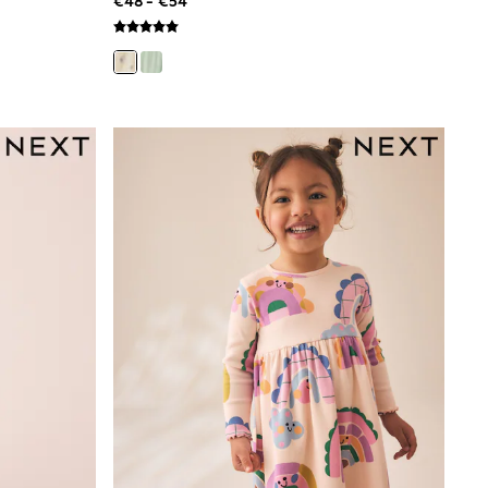
€48 - €54