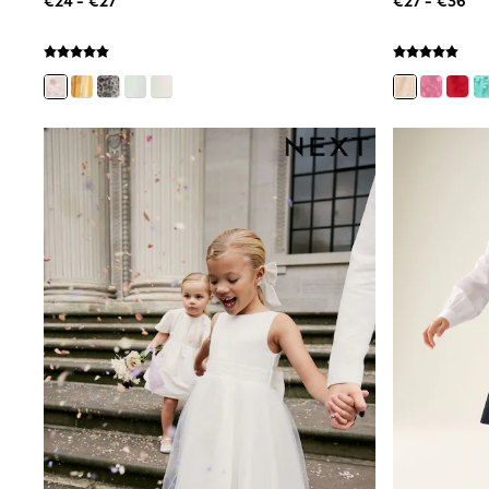
€24 - €27
€27 - €36
Sunglasses
T-Shirts
Vests
Boys Holiday Shop
All swimwear
Ponchos & Toweling sets
Sun Hats & Caps
Polo Shirts
Rash Vests
Sandals & Sliders
Shirts
Shorts
Sunglasses
Sunsafe Swimwear
Swimshorts
Tops & T-Shirts
Girls Holiday Shop
All swimwear
Beach Dresses & Kaftans
Dresses
Sun Hats & Caps
Jumpsuits & Playsuits
Rash Vests