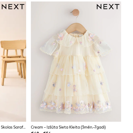
Jūras Spēki - Džērsijas Stieptā Loka Skolas Sarafāns (3-14gadi)
Cream - Izšūta Sieta Kleita (3mēn.-7gadi)