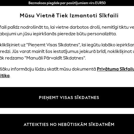
Tagad jūs varat
iepirkties latviešu valodā!
Ātrāk un drošāk,
Mūsu Vietnē Tiek Izmantoti Sīkfaili
norēķināšanās ar Maksājums caur banku
faili palīdz nodrošināt to, lai vietne darbotos droši, nemitīgi tiktu ve
abojumi un jūsu iepirkšanās pieredze būtu personalizēta.
NI
MAZULIS
SIEVIETES
VĪRIEŠI
likšķiniet uz "Pieņemt Visas Sīkdatnes", lai iegūtu labāko iepirkša
redzi. Jūs varat mainīt šos iestatījumus jebkurā brīdī, noklikšķinot 
āk redzamo "Manuāli Pārvaldīt Sīkdatnes".
GIRLS' DRESSES
ašāku informāciju lūdzu skatīt mūsu dokumentā
Privātuma Sīkfail
(3452)
itika
.
our little lady. Whether she's dressing for a sunny day or a special eve
like ruffles and floral patterns that add a touch of magic. Complete her 
PIEŅEMT VISAS SĪKDATNES
Iepirkties pēc kategorijas
plore the collection from renowned brands, ensuring quality and style in
Kleitas
Kleitu Komplekts
Kleitu Un Legingu Komplekti
ATTEIKTIES NO NEBŪTISKĀM SĪKDATNĒM
Vasaras kleitas
Puķu meitene
Tills siets
Gadījums
Fliteri