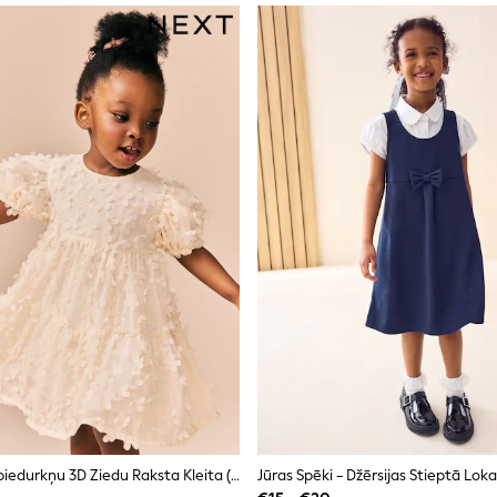
Ekru Balts - Īspiedurkņu 3D Ziedu Raksta Kleita (3mēn.-8gadi)