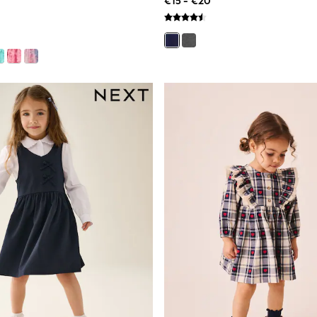
€15 - €20