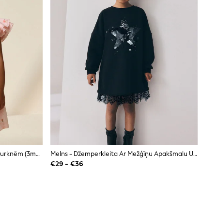
Rozā Apdruka - Kleita Ar Eņģeļpiedurknēm (3mēn.-8gadi)
Melns - Džemperkleita Ar Mežģīņu Apakšmalu Un Fliteriem (3–16gadi)
€29 - €36