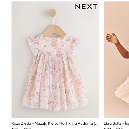
Beach Dresses & Kaftans
Dresses
Flip Flops
Sliders
Jumpsuits & Playsuits
Linen Collection
Sandals
Shorts
Trousers
Sun Hats & Caps
Tops & T-Shirts
Sunglasses
Men's Holiday Shop
All Swimwear
Accessories
Bags & Luggage
Footwear
Hats
Linen Collection
Loafers
Polo Shirts
Sandals & Flipflops
Shirts
Rozā Ziedu - Mazuļa Kleita No Tīkliņa Auduma (0mēn.-2gadi)
Shorts