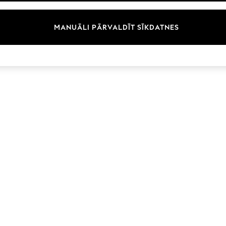
Izmērs
Kategorija
Zīmols
MANUĀLI PĀRVALDĪT SĪKDATNES