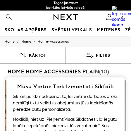
Tagad jūs varat
iepirkties latviešu valodā!
Ātrāk un drošāk,
0
norēķināšanās ar Maksājums caur banku
SKOLAS APĢĒRBS
SVĒTKU VEIKALS
MEITENES
ZĒ
/
/
Home
Home
Home-Accessories
SCHOOLWEAR
All Boys Schoolwear
Shoes
KĀRTOT
FILTRS
Trousers
Shorts
HOME HOME ACCESSORIES PLAIN
(10)
Shirts
Polo Shirts
Sweatshirts & Jumpers
Mūsu Vietnē Tiek Izmantoti Sīkfaili
Coats & Jackets
Underwear
Sīkfaili palīdz nodrošināt to, lai vietne darbotos droši,
Socks
nemitīgi tiktu veikti uzlabojumi un jūsu iepirkšanās
Multipacks
pieredze būtu personalizēta.
All Boys Sport & Swimwear
Trainers & Pumps
Noklikšķiniet uz "Pieņemt Visas Sīkdatnes", lai iegūtu
Swimwear
labāko iepirkšanās pieredzi. Jūs varat mainīt šos
Tops