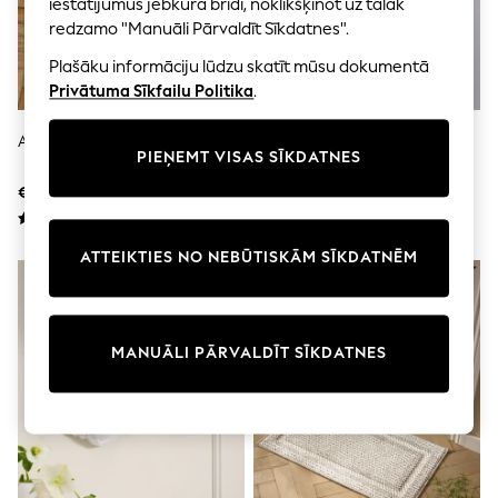
iestatījumus jebkurā brīdī, noklikšķinot uz tālāk
Shorts
Joggers
redzamo "Manuāli Pārvaldīt Sīkdatnes".
adidas
Plašāku informāciju lūdzu skatīt mūsu dokumentā
Nike
All Girls Schoolwear
Privātuma Sīkfailu Politika
.
Shoes
Dresses
Austs Džutas Durvju Paklājiņš
The Set 2 Iepakojums Austs
Trousers
PIEŅEMT VISAS SĪKDATNES
Džutas Plakanais Durvju
Skirts
Paklājiņš
€24 - €37
€34 - €48
Shirts
Polo Shirts
Sweatshirts
ATTEIKTIES NO NEBŪTISKĀM SĪKDATNĒM
Cardigans
Coats & Jackets
Underwear
Socks & Tights
Multipacks
MANUĀLI PĀRVALDĪT SĪKDATNES
All Girls Sports & Swimwear
Trainers & Pumps
Swimwear
Tops
Leggings
Shorts
Joggers