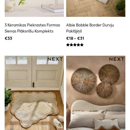
adidas
Nike
Shop All
Shoes
3 Keramikas Piekrastes Formas
Albie Bobble Border Durvju
Coats & Jackets
Sienas Plāksnīšu Komplekts
Paklājiņš
Bags & Accessories
Shirts
€33
€18 - €31
Polo Shirts
Shop all
Shoes
Coats & Jackets
Bags
Polo Shirts
Blue
Black
White
Grey
Green
Red
All Branded Schoolwear
adidas
Nike
Hype