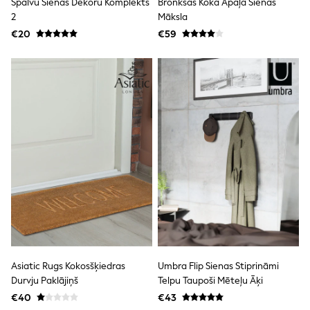
Spalvu Sienas Dekoru Komplekts
Bronksas Koka Apaļa Sienas
Dresses
2
Māksla
Flip Flops
Sliders
€20
€59
Jumpsuits & Playsuits
Linen Collection
Sandals
Shorts
Trousers
Sun Hats & Caps
Tops & T-Shirts
Sunglasses
Men's Holiday Shop
All Swimwear
Accessories
Bags & Luggage
Footwear
Hats
Linen Collection
Loafers
Polo Shirts
Asiatic Rugs Kokosšķiedras
Umbra Flip Sienas Stiprināmi
Sandals & Flipflops
Durvju Paklājiņš
Telpu Taupoši Mēteļu Āķi
Shirts
Shorts
€40
€43
Sunglasses