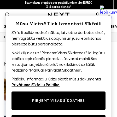
Bezmaksas piegāde par pasūtījumiem virs EUR50
3-5 darba dienās*
Tagad jūs varat
0
iepirkties latviešu valodā!
Mūsu Vietnē Tiek Izmantoti Sīkfaili
SKOLAS APĢĒRBS
MEITENES
ZĒNI
MAZULIS
SIE
Sīkfaili palīdz nodrošināt to, lai vietne darbotos droši,
/
/
Home
Home
Home-Accessories
nemitīgi tiktu veikti uzlabojumi un jūsu iepirkšanās
SCHOOLWEAR
All Boys Schoolwear
pieredze būtu personalizēta.
Shoes
KĀRTOT
FILTRS
Noklikšķiniet uz "Pieņemt Visas Sīkdatnes", lai iegūtu
Trousers
Shorts
labāko iepirkšanās pieredzi. Jūs varat mainīt šos
HOME HOME ACCESSORIES UPHOLSTERED
(1)
Shirts
iestatījumus jebkurā brīdī, noklikšķinot uz tālāk
Polo Shirts
redzamo "Manuāli Pārvaldīt Sīkdatnes".
Sweatshirts & Jumpers
Coats & Jackets
Plašāku informāciju lūdzu skatīt mūsu dokumentā
Underwear
Privātuma Sīkfailu Politika
.
Socks
Multipacks
All Boys Sport & Swimwear
PIEŅEMT VISAS SĪKDATNES
Trainers & Pumps
Swimwear
Tops