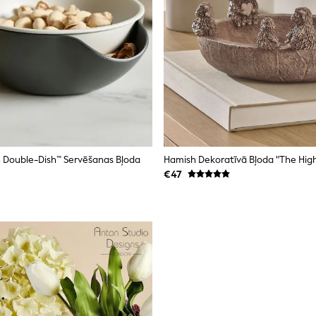
 Double-Dish™ Servēšanas Bļoda
Hamish Dekoratīvā Bļoda "The Hig
€47