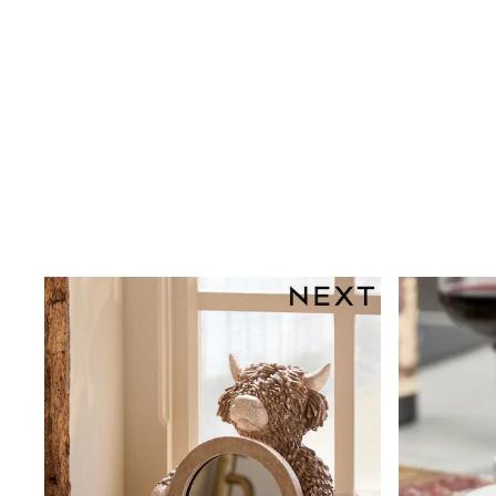
Clarks
Start Rite
Smiggle
Eastpak
All Accessories
All Bags & Backpacks
Girls Bags
Boys Bags
Lunchbags
Drink Bottles
Stationery
Jumpers
Polo Shirts
T-Shirts
Bags
Blouses
Shirts
Polo Shirts
HOLIDAY SHOP
Women's Holiday Shop
All Swimwear
All Beachwear
Bags & Accessories