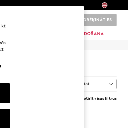
NORĒĶINĀTIES
0
ikti
ŠI
SĀKUMS
ZĪMOLI
IZPĀRDOŠANA
nās
uz
u
Kārtot
VAIRĀK
Notīrīt visus filtrus