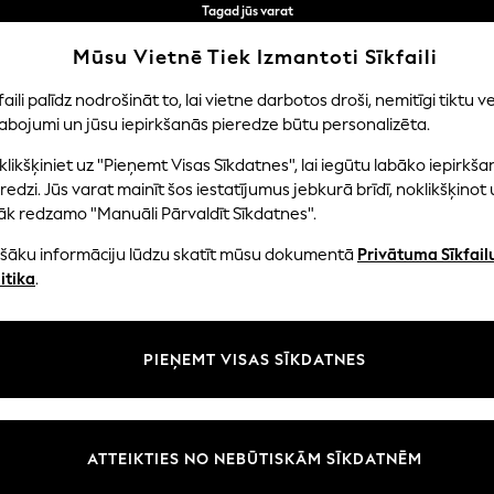
Tagad jūs varat
iepirkties latviešu valodā!
Ātrāk un drošāk,
Mūsu Vietnē Tiek Izmantoti Sīkfaili
norēķināšanās ar Maksājums caur banku
faili palīdz nodrošināt to, lai vietne darbotos droši, nemitīgi tiktu ve
abojumi un jūsu iepirkšanās pieredze būtu personalizēta.
EITENES
ZĒNI
MAZULIS
SIEVIETES
VĪRIE
likšķiniet uz "Pieņemt Visas Sīkdatnes", lai iegūtu labāko iepirkša
redzi. Jūs varat mainīt šos iestatījumus jebkurā brīdī, noklikšķinot 
āk redzamo "Manuāli Pārvaldīt Sīkdatnes".
HOME HOME ACCESSORIES RESIN
ašāku informāciju lūdzu skatīt mūsu dokumentā
Privātuma Sīkfail
(18)
itika
.
Krāsa
Materiāls
Tips
PIEŅEMT VISAS SĪKDATNES
ATTEIKTIES NO NEBŪTISKĀM SĪKDATNĒM