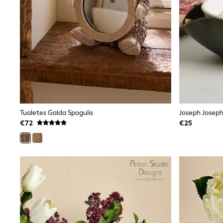
Beach Dresses & Kaftans
Dresses
Flip Flops
Sliders
Jumpsuits & Playsuits
Linen Collection
Sandals
Shorts
Trousers
Sun Hats & Caps
Tops & T-Shirts
Sunglasses
Tualetes Galda Spogulis
Joseph Joseph
Men's Holiday Shop
€72
€25
All Swimwear
Accessories
Bags & Luggage
Footwear
Hats
Linen Collection
Loafers
Polo Shirts
Sandals & Flipflops
Shirts
Shorts