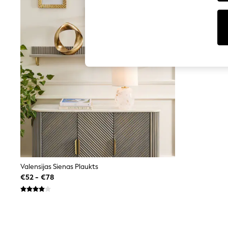
Tops
Shorts
Joggers
adidas
Nike
All Girls Schoolwear
Shoes
Dresses
Trousers
Skirts
Shirts
Polo Shirts
Sweatshirts
Cardigans
Coats & Jackets
Underwear
Socks & Tights
Multipacks
Valensijas Sienas Plaukts
All Girls Sports & Swimwear
€52 - €78
Trainers & Pumps
Swimwear
Tops
Leggings
Shorts