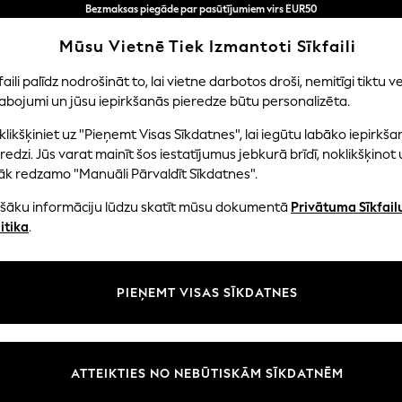
Bezmaksas piegāde par pasūtījumiem virs EUR50
3-5 darba dienās*
Tagad jūs varat
Mūsu Vietnē Tiek Izmantoti Sīkfaili
iepirkties latviešu valodā!
faili palīdz nodrošināt to, lai vietne darbotos droši, nemitīgi tiktu ve
abojumi un jūsu iepirkšanās pieredze būtu personalizēta.
EITENES
ZĒNI
MAZULIS
SIEVIETES
VĪRIE
likšķiniet uz "Pieņemt Visas Sīkdatnes", lai iegūtu labāko iepirkša
redzi. Jūs varat mainīt šos iestatījumus jebkurā brīdī, noklikšķinot 
āk redzamo "Manuāli Pārvaldīt Sīkdatnes".
HOME HOME ACCESSORIES MANGO
(1)
ašāku informāciju lūdzu skatīt mūsu dokumentā
Privātuma Sīkfail
itika
.
Cena
PIEŅEMT VISAS SĪKDATNES
ATTEIKTIES NO NEBŪTISKĀM SĪKDATNĒM