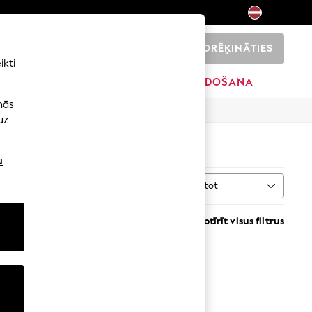
NORĒĶINĀTIES
0
ikti
ŠI
SĀKUMS
ZĪMOLI
IZPĀRDOŠANA
nās
uz
u
Kārtot
Notīrīt visus filtrus