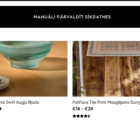
MANUĀLI PĀRVALDĪT SĪKDATNES
a Swirl Augļu Bļoda
FatFace Tile Print Mazgājams Durvj
€16 - €29