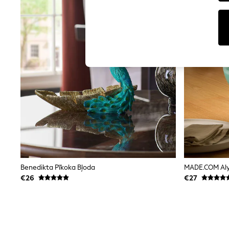
Tops
Shorts
Joggers
adidas
Nike
All Girls Schoolwear
Shoes
Dresses
Trousers
Skirts
Shirts
Polo Shirts
Sweatshirts
Cardigans
Coats & Jackets
Underwear
Socks & Tights
Multipacks
Benedikta Pīkoka Bļoda
MADE.COM Alys
All Girls Sports & Swimwear
€26
€27
Trainers & Pumps
Swimwear
Tops
Leggings
Shorts