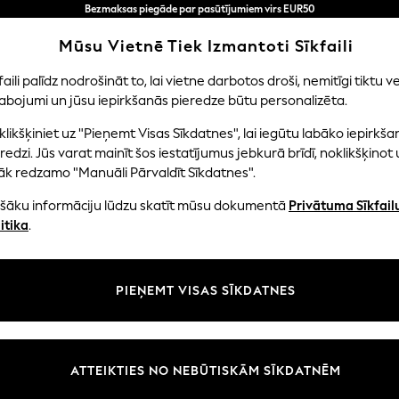
Bezmaksas piegāde par pasūtījumiem virs EUR50
3-5 darba dienās*
Tagad jūs varat
Mūsu Vietnē Tiek Izmantoti Sīkfaili
iepirkties latviešu valodā!
faili palīdz nodrošināt to, lai vietne darbotos droši, nemitīgi tiktu ve
abojumi un jūsu iepirkšanās pieredze būtu personalizēta.
NI
MAZULIS
SIEVIETES
VĪRIEŠI
likšķiniet uz "Pieņemt Visas Sīkdatnes", lai iegūtu labāko iepirkša
redzi. Jūs varat mainīt šos iestatījumus jebkurā brīdī, noklikšķinot 
āk redzamo "Manuāli Pārvaldīt Sīkdatnes".
ZILGANZAĻI DEKORATĪVIE AKSESUĀRI
(4)
ašāku informāciju lūdzu skatīt mūsu dokumentā
Privātuma Sīkfail
itika
.
Materiāls
Tips
Cena
PIEŅEMT VISAS SĪKDATNES
ATTEIKTIES NO NEBŪTISKĀM SĪKDATNĒM