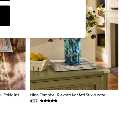
u Paklājiņš
Nina Campbell Rievotā Konfeti Stikla Vāze
€37