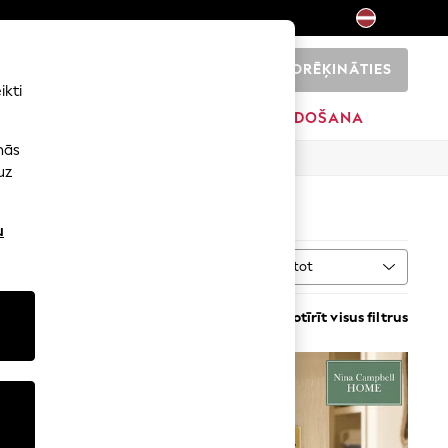
NORĒĶINĀTIES
0
ikti
SĀKUMS
ZĪMOLI
IZPĀRDOŠANA
nās
uz
u
Kārtot
VAIRĀK
Notīrīt visus filtrus