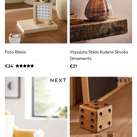
Dresses
Flip Flops
Sliders
Jumpsuits & Playsuits
Linen Collection
Sandals
Shorts
Trousers
Sun Hats & Caps
Foto Rāmis
Virpuļota Stikla Rudens Skvoša
Tops & T-Shirts
Ornaments
Sunglasses
€24
€21
Men's Holiday Shop
All Swimwear
Accessories
Bags & Luggage
Footwear
Hats
Linen Collection
Loafers
Polo Shirts
Sandals & Flipflops
Shirts
Shorts
Sunglasses