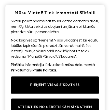
Shorts
Joggers
adidas
Mūsu Vietnē Tiek Izmantoti Sīkfaili
Nike
All Girls Schoolwear
Sīkfaili palīdz nodrošināt to, lai vietne darbotos droši,
Shoes
nemitīgi tiktu veikti uzlabojumi un jūsu iepirkšanās
Dresses
pieredze būtu personalizēta.
Trousers
Skirts
Noklikšķiniet uz "Pieņemt Visas Sīkdatnes", lai iegūtu
Shirts
labāko iepirkšanās pieredzi. Jūs varat mainīt šos
Polo Shirts
iestatījumus jebkurā brīdī, noklikšķinot uz tālāk
Sweatshirts
redzamo "Manuāli Pārvaldīt Sīkdatnes".
Cardigans
Coats & Jackets
Plašāku informāciju lūdzu skatīt mūsu dokumentā
Underwear
Privātuma Sīkfailu Politika
.
Socks & Tights
Multipacks
All Girls Sports & Swimwear
PIEŅEMT VISAS SĪKDATNES
Trainers & Pumps
Swimwear
Tops
Leggings
Shorts
ATTEIKTIES NO NEBŪTISKĀM SĪKDATNĒM
Joggers