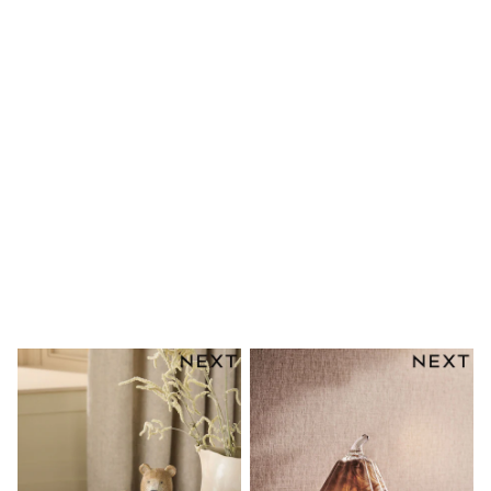
Clarks
Start Rite
Smiggle
Eastpak
All Accessories
All Bags & Backpacks
Girls Bags
Boys Bags
Lunchbags
Drink Bottles
Stationery
Jumpers
Polo Shirts
T-Shirts
Bags
Blouses
Shirts
Polo Shirts
HOLIDAY SHOP
Women's Holiday Shop
All Swimwear
All Beachwear
Bags & Accessories
Beach Dresses & Kaftans