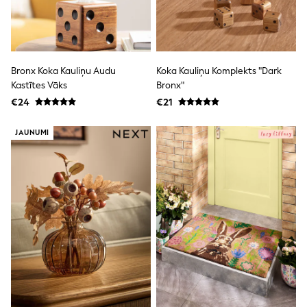
T-Shirts
Vests
Boys Holiday Shop
All swimwear
Ponchos & Toweling sets
Bronx Koka Kauliņu Audu
Koka Kauliņu Komplekts "Dark
Sun Hats & Caps
Kastītes Vāks
Bronx"
Polo Shirts
€24
€21
Rash Vests
Sandals & Sliders
Shirts
JAUNUMI
Shorts
Sunglasses
Sunsafe Swimwear
Swimshorts
Tops & T-Shirts
Girls Holiday Shop
All swimwear
Beach Dresses & Kaftans
Dresses
Sun Hats & Caps
Jumpsuits & Playsuits
Rash Vests
Sandals & Sliders