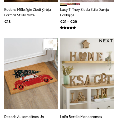
Shorts
Skirts
Rudens Mākslīgie Ziedi Ķirbju
Lucy Tiffney Ziedu Stila Durvju
Sunglasses
Formas Stikla Vāzē
Paklājiņš
Sunsafe Swimwear
€18
Swimsuits
€21 - €29
Tops & T-Shirts
Baby Holiday Shop
Baby Travel Accessories
All Accessories
Beach Bags
Luggage
Beach Towels
Birkenstock
Crocs
Havaianas
Pour Moi
Rayban
Skechers
Trousers
GIRLS
New In
New in from Next
New In
Decoris Automašīnas Un
Lāča Bertija Monogramas
Trending: Top & Short Sets