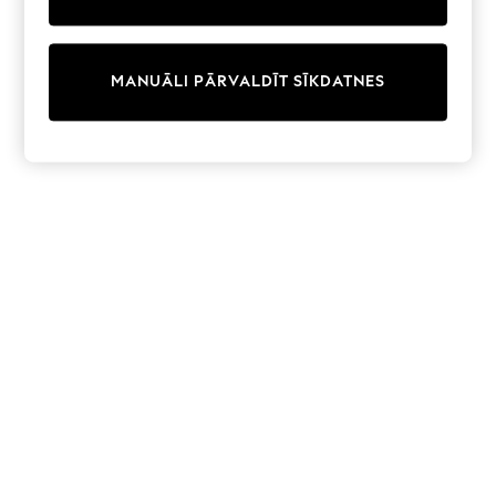
adidas
Nike
Shop All
Shoes
MANUĀLI PĀRVALDĪT SĪKDATNES
Coats & Jackets
Bags & Accessories
Shirts
Polo Shirts
Shop all
Shoes
Coats & Jackets
Bags
Polo Shirts
Blue
Black
White
Grey
Green
Red
All Branded Schoolwear
adidas
Nike
Hype