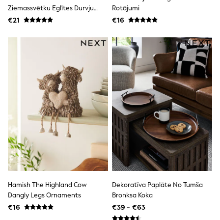
Trending: Clogs
Ziemassvētku Eglītes Durvju
Rotājumi
Toy Story
Paklājiņš
€21
€16
THE SET
50 - 92cm
98 - 110cm
116 - 134cm
140 - 174cm
All Clothing
T-Shirts
Dresses
Shorts & Skirts
Coats & Jackets
Sweatshirts & Hoodies
Knitwear
Sets & Outfits
Tops
Nightwear & Pyjamas
Trousers & Leggings
Shirts & Blouses
Swimwear
Hamish The Highland Cow
Dekoratīva Paplāte No Tumša
Jeans
Dangly Legs Ornaments
Bronksa Koka
Jumpsuits & Playsuits
€16
€39 - €63
Multipacks