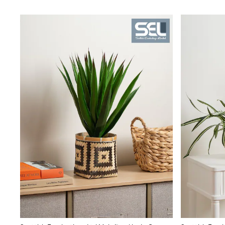
Sunglasses
T-Shirts
Vests
Boys Holiday Shop
All swimwear
Ponchos & Toweling sets
Sun Hats & Caps
Polo Shirts
Rash Vests
Sandals & Sliders
Shirts
Shorts
Sunglasses
Sunsafe Swimwear
Swimshorts
Tops & T-Shirts
Girls Holiday Shop
All swimwear
Beach Dresses & Kaftans
Dresses
Sun Hats & Caps
Jumpsuits & Playsuits
Rash Vests