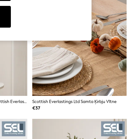
Mākslīgā Magnolija Sveķu Podā Scottish Everlastings Ltd
Scottish Everlastings Ltd Samta Ķirbju Vītne
€37