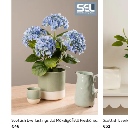
Beach Dresses & Kaftans
Dresses
Flip Flops
Sliders
Jumpsuits & Playsuits
Linen Collection
Sandals
Shorts
Trousers
Sun Hats & Caps
Tops & T-Shirts
Sunglasses
Men's Holiday Shop
All Swimwear
Accessories
Bags & Luggage
Footwear
Hats
Linen Collection
Loafers
Polo Shirts
Sandals & Flipflops
Scottish Everlastings Ltd Mākslīgā Īstā Pieskāriena Mophead Hortenzija
Shirts
€46
€32
Shorts