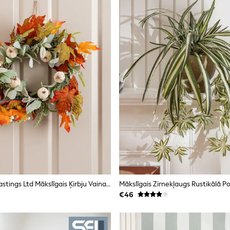
Scottish Everlastings Ltd Mākslīgais Ķirbju Vainags
€46