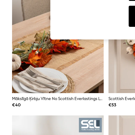
Tops
Shorts
Joggers
adidas
Nike
All Girls Schoolwear
Shoes
Dresses
Trousers
Skirts
Shirts
Polo Shirts
Sweatshirts
Cardigans
Coats & Jackets
Underwear
Socks & Tights
Multipacks
Mākslīgā Ķirbju Vītne No Scottish Everlastings Ltd
Scottish Everl
All Girls Sports & Swimwear
€40
€53
Trainers & Pumps
Swimwear
Tops
Leggings
Shorts