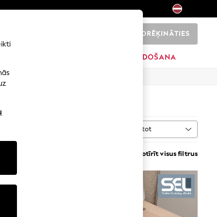
NORĒĶINĀTIES
0
ikti
ŠI
SĀKUMS
ZĪMOLI
IZPĀRDOŠANA
nās
uz
D
(25)
u
Kārtot
VAIRĀK
Notīrīt visus filtrus