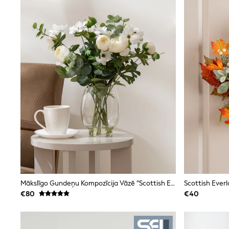
Joggers
adidas
Nike
Shop All
Shoes
Coats & Jackets
Bags & Accessories
Shirts
Polo Shirts
Shop all
Shoes
Coats & Jackets
Bags
Polo Shirts
Blue
Black
White
Grey
Green
Mākslīgo Gundeņu Kompozīcija Vāzē "Scottish Everlastings Ltd"
Red
€80
€40
All Branded Schoolwear
adidas
Nike
Hype