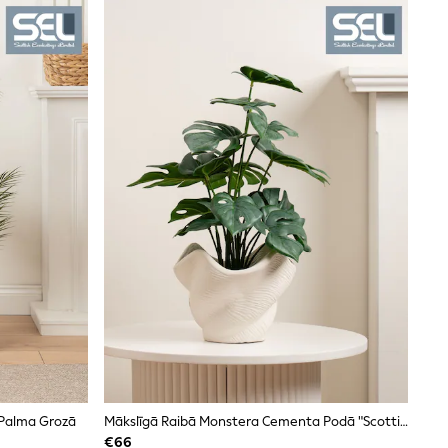
 Palma Grozā
Mākslīgā Raibā Monstera Cementa Podā "Scottish Everlastings Ltd"
€66