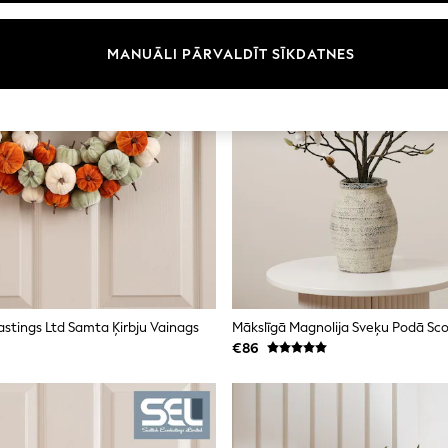
MANUĀLI PĀRVALDĪT SĪKDATNES
astings Ltd Samta Ķirbju Vainags
€86