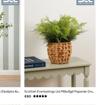
Scottish Everlastings Ltd Mākslīgais Eikalipta Koks Podā
Scottish Everlastings Ltd Mākslīgā Paparde Grozā
€60