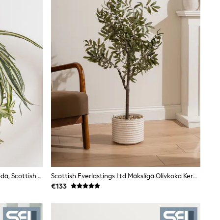
Mākslīgais Zirnekļaugs Rustikālā Podā, Scottish Everlastings Ltd
Scottish Everlastings Ltd Mākslīgā Olīvkoka Keramikas Podā
€133