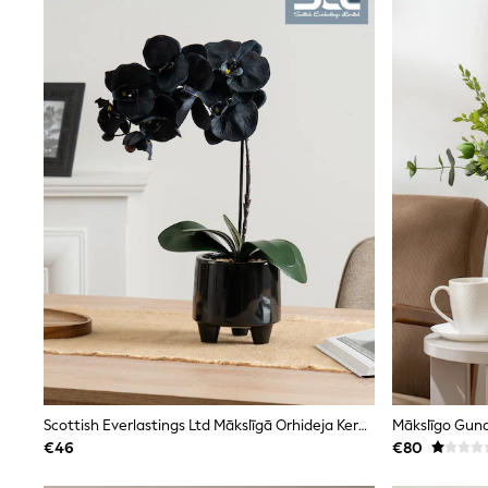
Clarks
Start Rite
Smiggle
Eastpak
All Accessories
All Bags & Backpacks
Girls Bags
Boys Bags
Lunchbags
Drink Bottles
Stationery
Jumpers
Polo Shirts
T-Shirts
Bags
Blouses
Shirts
Polo Shirts
HOLIDAY SHOP
Women's Holiday Shop
Scottish Everlastings Ltd Mākslīgā Orhideja Keramikas Podā
All Swimwear
€46
€80
All Beachwear
Bags & Accessories