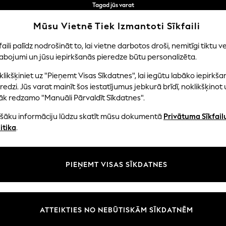
Tagad jūs varat
iepirkties latviešu valodā!
Ātrāk un drošāk,
Mūsu Vietnē Tiek Izmantoti Sīkfaili
norēķināšanās ar Maksājums caur banku
faili palīdz nodrošināt to, lai vietne darbotos droši, nemitīgi tiktu ve
abojumi un jūsu iepirkšanās pieredze būtu personalizēta.
EITENES
ZĒNI
MAZULIS
SIEVIETES
VĪRIE
likšķiniet uz "Pieņemt Visas Sīkdatnes", lai iegūtu labāko iepirkša
redzi. Jūs varat mainīt šos iestatījumus jebkurā brīdī, noklikšķinot 
āk redzamo "Manuāli Pārvaldīt Sīkdatnes".
OME ACCESSORIES SCOTTISH EVERLASTINGS LT
ašāku informāciju lūdzu skatīt mūsu dokumentā
Privātuma Sīkfail
itika
.
Tips
Cena
PIEŅEMT VISAS SĪKDATNES
ATTEIKTIES NO NEBŪTISKĀM SĪKDATNĒM