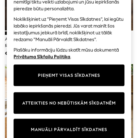
Shorts
nemitīgi tiktu veikti uzlabojumi un jūsu iepirkšanās
Joggers
pieredze būtu personalizēta.
adidas
Nike
Noklikšķiniet uz "Pieņemt Visas Sīkdatnes", lai iegūtu
All Girls Schoolwear
labāko iepirkšanās pieredzi. Jūs varat mainīt šos
Shoes
iestatījumus jebkurā brīdī, noklikšķinot uz tālāk
Dresses
Asiatic Rugs Bordo Siļķu Kaula
Asiatic Rugs Bordo Siļķu Kaula
redzamo "Manuāli Pārvaldīt Sīkdatnes".
Trousers
Raksta Durvju Paklājiņš
Raksta Durvju Paklājiņš
Skirts
Plašāku informāciju lūdzu skatīt mūsu dokumentā
€38 - €65
€38 - €65
Shirts
Privātuma Sīkfailu Politika
.
Polo Shirts
Sweatshirts
Cardigans
PIEŅEMT VISAS SĪKDATNES
Coats & Jackets
Underwear
Socks & Tights
Multipacks
All Girls Sports & Swimwear
ATTEIKTIES NO NEBŪTISKĀM SĪKDATNĒM
Trainers & Pumps
Swimwear
Tops
Leggings
MANUĀLI PĀRVALDĪT SĪKDATNES
Shorts
Joggers