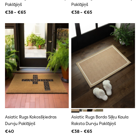
Clarks
Paklājiņš
Paklājiņš
Start Rite
€38 - €65
Smiggle
€38 - €65
Eastpak
All Accessories
All Bags & Backpacks
Girls Bags
Boys Bags
Lunchbags
Drink Bottles
Stationery
Jumpers
Polo Shirts
T-Shirts
Bags
Blouses
Shirts
Polo Shirts
HOLIDAY SHOP
Women's Holiday Shop
Asiatic Rugs Kokosšķiedras
Asiatic Rugs Bordo Siļķu Kaula
All Swimwear
Durvju Paklājiņš
Raksta Durvju Paklājiņš
All Beachwear
Bags & Accessories
€40
€38 - €65
Beach Dresses & Kaftans