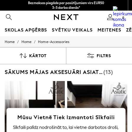
Bezmaksas piegāde par pasūtījumiem virs EUR50
3-5 darba dienās*
Tagad jūs varat
0
iepirkties latviešu valodā!
SKOLAS APĢĒRBS
SVĒTKU VEIKALS
MEITENES
ZĒ
/
/
Home
Home
Home-Accessories
SCHOOLWEAR
All Boys Schoolwear
Shoes
KĀRTOT
FILTRS
Trousers
Shorts
SĀKUMS MĀJAS AKSESUĀRI ASIATIC RUGS
(13)
Shirts
Polo Shirts
Sweatshirts & Jumpers
Coats & Jackets
Underwear
Socks
Multipacks
All Boys Sport & Swimwear
Trainers & Pumps
Mūsu Vietnē Tiek Izmantoti Sīkfaili
Swimwear
Sīkfaili palīdz nodrošināt to, lai vietne darbotos droši,
Tops