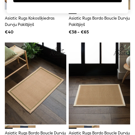
adidas
Nike
Shop All
Asiatic Rugs Kokosšķiedras
Asiatic Rugs Bordo Boucle Durvju
Shoes
Durvju Paklājiņš
Paklājiņš
Coats & Jackets
€40
€38 - €65
Bags & Accessories
Shirts
Polo Shirts
Shop all
Shoes
Coats & Jackets
Bags
Polo Shirts
Blue
Black
White
Grey
Green
Red
All Branded Schoolwear
adidas
Nike
Hype
Asiatic Rugs Bordo Boucle Durvju
Asiatic Rugs Bordo Boucle Durvju