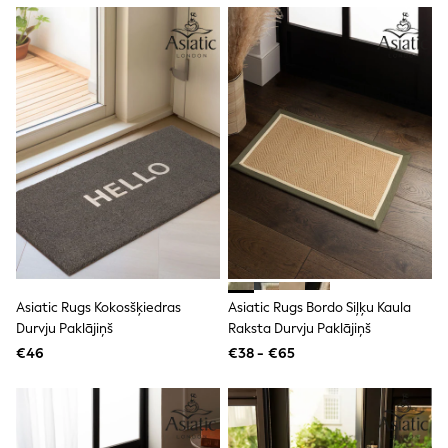
Dresses
Flip Flops
Sliders
Jumpsuits & Playsuits
Linen Collection
Sandals
Shorts
Trousers
Sun Hats & Caps
Tops & T-Shirts
Sunglasses
Men's Holiday Shop
All Swimwear
Accessories
Bags & Luggage
Footwear
Asiatic Rugs Kokosšķiedras
Asiatic Rugs Bordo Siļķu Kaula
Hats
Durvju Paklājiņš
Raksta Durvju Paklājiņš
Linen Collection
Loafers
€46
€38 - €65
Polo Shirts
Sandals & Flipflops
Shirts
Shorts
Sunglasses