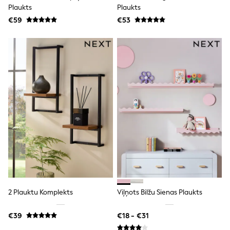
Clarks
Plaukts
Plaukts
Start Rite
€59
Smiggle
€53
Eastpak
All Accessories
All Bags & Backpacks
Girls Bags
Boys Bags
Lunchbags
Drink Bottles
Stationery
Jumpers
Polo Shirts
T-Shirts
Bags
Blouses
Shirts
Polo Shirts
HOLIDAY SHOP
Women's Holiday Shop
2 Plauktu Komplekts
Viļņots Bilžu Sienas Plaukts
All Swimwear
All Beachwear
Bags & Accessories
€39
€18 - €31
Beach Dresses & Kaftans