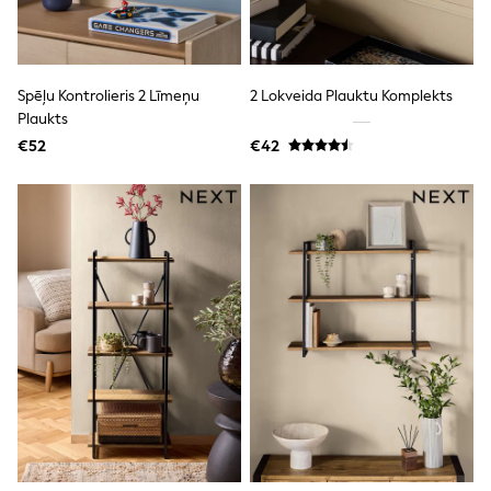
All Holiday Shop
Tops
Dresses
Shorts
Skirts
Spēļu Kontrolieris 2 Līmeņu
2 Lokveida Plauktu Komplekts
Sandals & Sliders
Plaukts
Rash Vests
€52
€42
Sun Safe Swimwear
Sun Hats & Caps
All Footwear
New In
Boots
Half Sizes
Slippers
Trainers
Wellies
Wide Fit
Shoes
All Underwear
New In
Nighties
Pyjamas
Robes
Socks & Tights