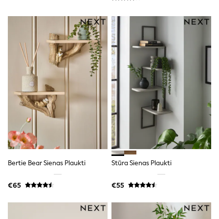
Dresses
Flip Flops
Sliders
Jumpsuits & Playsuits
Linen Collection
Sandals
Shorts
Trousers
Sun Hats & Caps
Tops & T-Shirts
Sunglasses
Men's Holiday Shop
All Swimwear
Accessories
Bags & Luggage
Footwear
Hats
Linen Collection
Bertie Bear Sienas Plaukti
Stūra Sienas Plaukti
Loafers
Polo Shirts
€65
€55
Sandals & Flipflops
Shirts
Shorts
Sunglasses