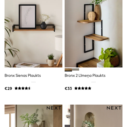
T-Shirts
Vests
Boys Holiday Shop
All swimwear
Ponchos & Toweling sets
Sun Hats & Caps
Polo Shirts
Rash Vests
Sandals & Sliders
Shirts
Shorts
Sunglasses
Sunsafe Swimwear
Swimshorts
Bronx Sienas Plaukts
Bronx 2 Līmeņa Plaukts
Tops & T-Shirts
Girls Holiday Shop
€29
€33
All swimwear
Beach Dresses & Kaftans
Dresses
Sun Hats & Caps
Jumpsuits & Playsuits
Rash Vests
Sandals & Sliders