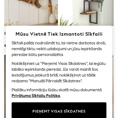
Shorts
Joggers
adidas
Nike
All Girls Schoolwear
Shoes
Dresses
Mūsu Vietnē Tiek Izmantoti Sīkfaili
Bertie Bear Sienas Plaukti
Stūra Sienas Plaukti
Trousers
Skirts
Sīkfaili palīdz nodrošināt to, lai vietne darbotos droši,
€111
€65
Shirts
nemitīgi tiktu veikti uzlabojumi un jūsu iepirkšanās
Polo Shirts
pieredze būtu personalizēta.
Sweatshirts
Cardigans
Noklikšķiniet uz "Pieņemt Visas Sīkdatnes", lai iegūtu
Coats & Jackets
labāko iepirkšanās pieredzi. Jūs varat mainīt šos
Underwear
iestatījumus jebkurā brīdī, noklikšķinot uz tālāk
Socks & Tights
redzamo "Manuāli Pārvaldīt Sīkdatnes".
Multipacks
All Girls Sports & Swimwear
Plašāku informāciju lūdzu skatīt mūsu dokumentā
Trainers & Pumps
Privātuma Sīkfailu Politika
.
Swimwear
Tops
Leggings
Shorts
PIEŅEMT VISAS SĪKDATNES
Joggers