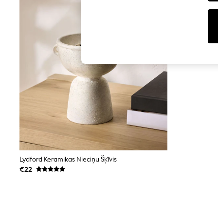
Tops
Shorts
Joggers
adidas
Nike
All Girls Schoolwear
Shoes
Dresses
Trousers
Skirts
Shirts
Polo Shirts
Sweatshirts
Cardigans
Coats & Jackets
Underwear
Socks & Tights
Multipacks
Lydford Keramikas Nieciņu Šķīvis
All Girls Sports & Swimwear
€22
Trainers & Pumps
Swimwear
Tops
Leggings
Shorts