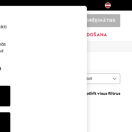
NORĒĶINĀTIES
0
ikti
SĀKUMS
ZĪMOLI
IZPĀRDOŠANA
nās
uz
u
Kārtot
Notīrīt visus filtrus