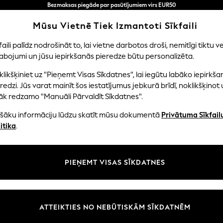
Bezmaksas piegāde par pasūtījumiem virs EUR50
3-5 darba dienās*
Tagad jūs varat
Mūsu Vietnē Tiek Izmantoti Sīkfaili
iepirkties latviešu valodā!
faili palīdz nodrošināt to, lai vietne darbotos droši, nemitīgi tiktu ve
abojumi un jūsu iepirkšanās pieredze būtu personalizēta.
NI
MAZULIS
SIEVIETES
VĪRIEŠI
likšķiniet uz "Pieņemt Visas Sīkdatnes", lai iegūtu labāko iepirkša
redzi. Jūs varat mainīt šos iestatījumus jebkurā brīdī, noklikšķinot 
āk redzamo "Manuāli Pārvaldīt Sīkdatnes".
HOME HOME ACCESSORIES TRINKETDISHES
(1)
ašāku informāciju lūdzu skatīt mūsu dokumentā
Privātuma Sīkfail
itika
.
Cena
PIEŅEMT VISAS SĪKDATNES
ATTEIKTIES NO NEBŪTISKĀM SĪKDATNĒM