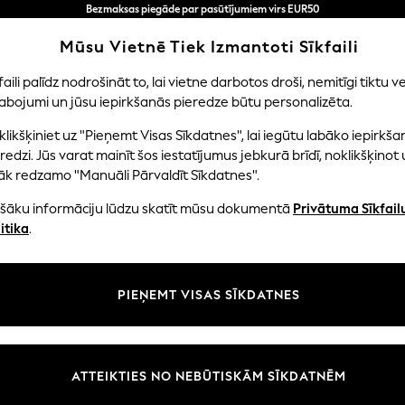
Bezmaksas piegāde par pasūtījumiem virs EUR50
3-5 darba dienās*
Tagad jūs varat
Mūsu Vietnē Tiek Izmantoti Sīkfaili
iepirkties latviešu valodā!
faili palīdz nodrošināt to, lai vietne darbotos droši, nemitīgi tiktu ve
abojumi un jūsu iepirkšanās pieredze būtu personalizēta.
EITENES
ZĒNI
MAZULIS
SIEVIETES
VĪRIE
likšķiniet uz "Pieņemt Visas Sīkdatnes", lai iegūtu labāko iepirkša
redzi. Jūs varat mainīt šos iestatījumus jebkurā brīdī, noklikšķinot 
āk redzamo "Manuāli Pārvaldīt Sīkdatnes".
HOME HOME ACCESSORIES STORAGE JARS
(2)
ašāku informāciju lūdzu skatīt mūsu dokumentā
Privātuma Sīkfail
itika
.
Materiāls
Tips
Istaba
PIEŅEMT VISAS SĪKDATNES
ATTEIKTIES NO NEBŪTISKĀM SĪKDATNĒM