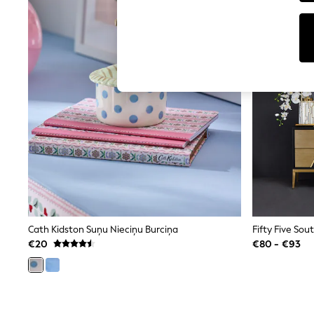
Tops
Shorts
Joggers
adidas
Nike
All Girls Schoolwear
Shoes
Dresses
Trousers
Skirts
Shirts
Polo Shirts
Sweatshirts
Cardigans
Coats & Jackets
Underwear
Socks & Tights
Multipacks
Cath Kidston Suņu Nieciņu Burciņa
Fifty Five So
All Girls Sports & Swimwear
€20
€80 - €93
Trainers & Pumps
Swimwear
Tops
Leggings
Shorts