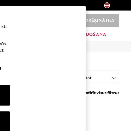
NORĒĶINĀTIES
0
ikti
ŠI
SĀKUMS
ZĪMOLI
IZPĀRDOŠANA
nās
uz
u
Kārtot
VAIRĀK
Notīrīt visus filtrus