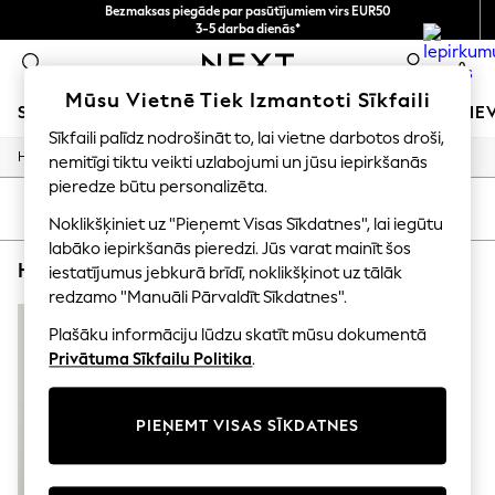
Bezmaksas piegāde par pasūtījumiem virs EUR50
3-5 darba dienās*
Tagad jūs varat
0
iepirkties latviešu valodā!
Mūsu Vietnē Tiek Izmantoti Sīkfaili
SKOLAS APĢĒRBS
MEITENES
ZĒNI
MAZULIS
SIE
Sīkfaili palīdz nodrošināt to, lai vietne darbotos droši,
/
/
Home
Home
Home-Accessories
nemitīgi tiktu veikti uzlabojumi un jūsu iepirkšanās
SCHOOLWEAR
All Boys Schoolwear
pieredze būtu personalizēta.
Shoes
KĀRTOT
FILTRS
Noklikšķiniet uz "Pieņemt Visas Sīkdatnes", lai iegūtu
Trousers
Shorts
labāko iepirkšanās pieredzi. Jūs varat mainīt šos
HOME HOME ACCESSORIES MULTIAPERTURE
(1)
Shirts
iestatījumus jebkurā brīdī, noklikšķinot uz tālāk
Polo Shirts
redzamo "Manuāli Pārvaldīt Sīkdatnes".
Sweatshirts & Jumpers
Coats & Jackets
Plašāku informāciju lūdzu skatīt mūsu dokumentā
Underwear
Privātuma Sīkfailu Politika
.
Socks
Multipacks
All Boys Sport & Swimwear
PIEŅEMT VISAS SĪKDATNES
Trainers & Pumps
Swimwear
Tops