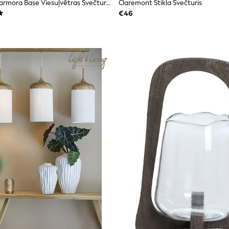
N. Premium Marmora Base Viesuļvētras Svečturis
Claremont Stikla Svečturis
€46