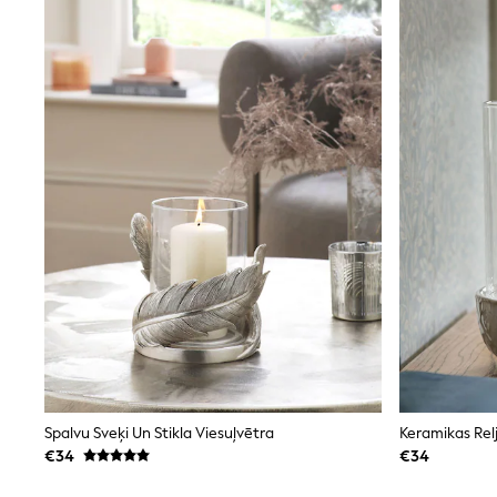
Clarks
Start Rite
Smiggle
Eastpak
All Accessories
All Bags & Backpacks
Girls Bags
Boys Bags
Lunchbags
Drink Bottles
Stationery
Jumpers
Polo Shirts
T-Shirts
Bags
Blouses
Shirts
Polo Shirts
HOLIDAY SHOP
Women's Holiday Shop
Spalvu Sveķi Un Stikla Viesuļvētra
Keramikas Relj
All Swimwear
€34
€34
All Beachwear
Bags & Accessories