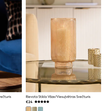
večturis
Rievota Stikla Vāze/viesuļvētras Svečturis
€24