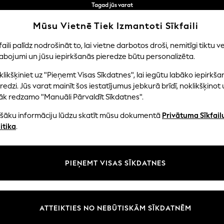
Tagad jūs varat
iepirkties latviešu valodā!
Ātrāk un drošāk,
Mūsu Vietnē Tiek Izmantoti Sīkfaili
norēķināšanās ar Maksājums caur banku
faili palīdz nodrošināt to, lai vietne darbotos droši, nemitīgi tiktu ve
abojumi un jūsu iepirkšanās pieredze būtu personalizēta.
EITENES
ZĒNI
MAZULIS
SIEVIETES
VĪRIE
likšķiniet uz "Pieņemt Visas Sīkdatnes", lai iegūtu labāko iepirkša
redzi. Jūs varat mainīt šos iestatījumus jebkurā brīdī, noklikšķinot 
āk redzamo "Manuāli Pārvaldīt Sīkdatnes".
HOME HOME ACCESSORIES HURRICANES
(20)
ašāku informāciju lūdzu skatīt mūsu dokumentā
Privātuma Sīkfail
itika
.
Krāsa
Tips
Istaba
PIEŅEMT VISAS SĪKDATNES
ATTEIKTIES NO NEBŪTISKĀM SĪKDATNĒM