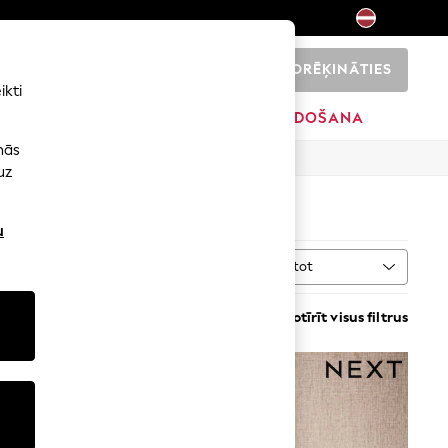
NORĒĶINĀTIES
0
ikti
ŠI
SĀKUMS
ZĪMOLI
IZPĀRDOŠANA
nās
uz
u
Kārtot
VAIRĀK
Notīrīt visus filtrus