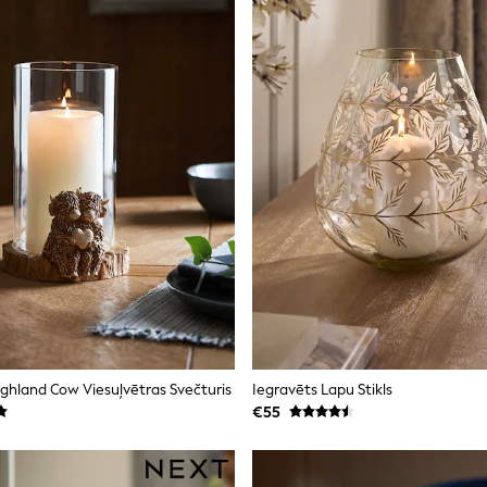
ghland Cow Viesuļvētras Svečturis
Iegravēts Lapu Stikls
€55