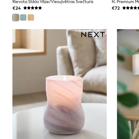
Rievota Stikla Vāze/viesuļvētras Svečturis
Sunglasses
€24
€72
T-Shirts
Vests
Boys Holiday Shop
All swimwear
Ponchos & Toweling sets
Sun Hats & Caps
Polo Shirts
Rash Vests
Sandals & Sliders
Shirts
Shorts
Sunglasses
Sunsafe Swimwear
Swimshorts
Tops & T-Shirts
Girls Holiday Shop
All swimwear
Beach Dresses & Kaftans
Dresses
Sun Hats & Caps
Jumpsuits & Playsuits
Rash Vests