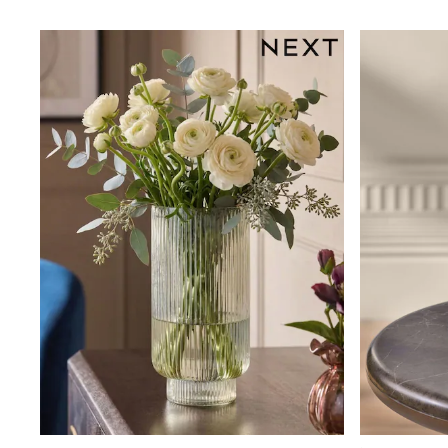
Beach Dresses & Kaftans
Dresses
Flip Flops
Sliders
Jumpsuits & Playsuits
Linen Collection
Sandals
Shorts
Trousers
Sun Hats & Caps
Tops & T-Shirts
Sunglasses
Men's Holiday Shop
All Swimwear
Accessories
Bags & Luggage
Footwear
Hats
Linen Collection
Loafers
Polo Shirts
Sandals & Flipflops
Shirts
Shorts