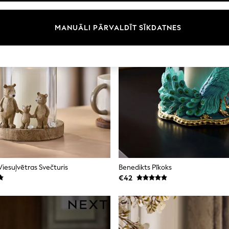
MANUĀLI PĀRVALDĪT SĪKDATNES
 Viesuļvētras Svečturis
Benedikts Pīkoks
€42