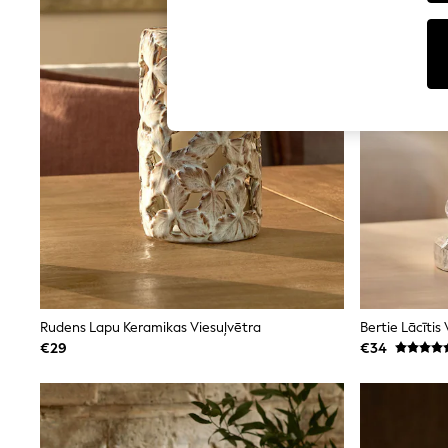
Tops
Shorts
Joggers
adidas
Nike
All Girls Schoolwear
Shoes
Dresses
Trousers
Skirts
Shirts
Polo Shirts
Sweatshirts
Cardigans
Coats & Jackets
Underwear
Socks & Tights
Multipacks
Rudens Lapu Keramikas Viesuļvētra
Bertie Lācītis
All Girls Sports & Swimwear
€29
€34
Trainers & Pumps
Swimwear
Tops
Leggings
Shorts