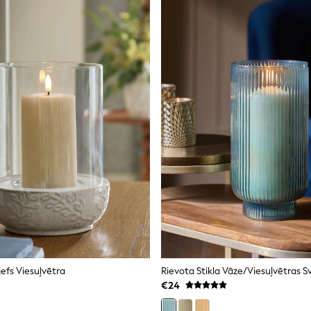
efs Viesuļvētra
Rievota Stikla Vāze/viesuļvētras S
€24