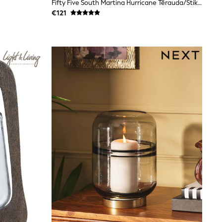
Fifty Five South Martina Hurricane Tērauda/stikla Svečturis
€121