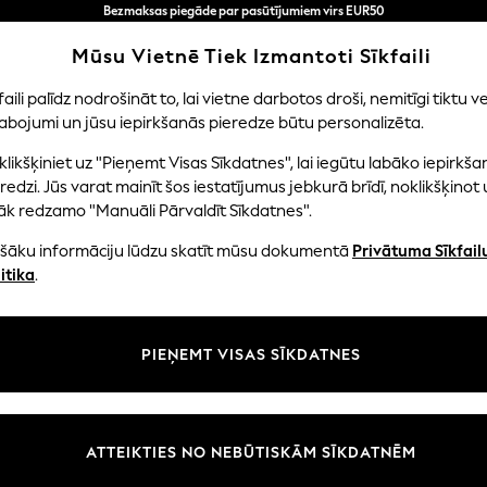
Bezmaksas piegāde par pasūtījumiem virs EUR50
3-5 darba dienās*
Tagad jūs varat
Mūsu Vietnē Tiek Izmantoti Sīkfaili
iepirkties latviešu valodā!
faili palīdz nodrošināt to, lai vietne darbotos droši, nemitīgi tiktu ve
abojumi un jūsu iepirkšanās pieredze būtu personalizēta.
NI
MAZULIS
SIEVIETES
VĪRIEŠI
likšķiniet uz "Pieņemt Visas Sīkdatnes", lai iegūtu labāko iepirkša
redzi. Jūs varat mainīt šos iestatījumus jebkurā brīdī, noklikšķinot 
āk redzamo "Manuāli Pārvaldīt Sīkdatnes".
OME HOME ACCESSORIES HOME GARDENING
(2)
ašāku informāciju lūdzu skatīt mūsu dokumentā
Privātuma Sīkfail
itika
.
Cena
PIEŅEMT VISAS SĪKDATNES
ATTEIKTIES NO NEBŪTISKĀM SĪKDATNĒM