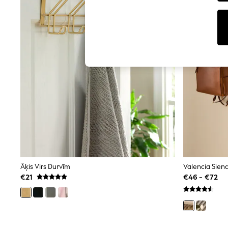
Tops
Shorts
Joggers
adidas
Nike
All Girls Schoolwear
Shoes
Dresses
Trousers
Skirts
Shirts
Polo Shirts
Sweatshirts
Cardigans
Coats & Jackets
Underwear
Socks & Tights
Multipacks
Āķis Virs Durvīm
Valencia Siena
All Girls Sports & Swimwear
€21
€46 - €72
Trainers & Pumps
Swimwear
Tops
Leggings
Shorts