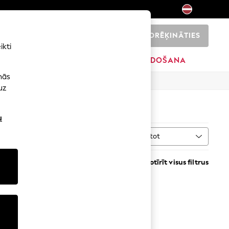
NORĒĶINĀTIES
0
ikti
SĀKUMS
ZĪMOLI
IZPĀRDOŠANA
nās
uz
u
Kārtot
Notīrīt visus filtrus