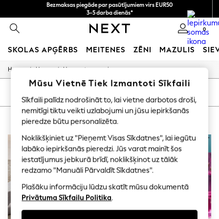
Bezmaksas piegāde par pasūtījumiem virs EUR50
3-5 darba dienās*
Tagad jūs varat
0
iepirkties latviešu valodā!
SKOLAS APĢĒRBS
MEITENES
ZĒNI
MAZULIS
SIE
/
/
Home
Home
Home-Accessories
SCHOOLWEAR
All Boys Schoolwear
Mūsu Vietnē Tiek Izmantoti Sīkfaili
Shoes
KĀRTOT
FILTRS
Sīkfaili palīdz nodrošināt to, lai vietne darbotos droši,
Trousers
Shorts
nemitīgi tiktu veikti uzlabojumi un jūsu iepirkšanās
HOME HOME ACCESSORIES GAMES
(5)
Shirts
pieredze būtu personalizēta.
Polo Shirts
Sweatshirts & Jumpers
Noklikšķiniet uz "Pieņemt Visas Sīkdatnes", lai iegūtu
Coats & Jackets
labāko iepirkšanās pieredzi. Jūs varat mainīt šos
Underwear
iestatījumus jebkurā brīdī, noklikšķinot uz tālāk
Socks
redzamo "Manuāli Pārvaldīt Sīkdatnes".
Multipacks
All Boys Sport & Swimwear
Plašāku informāciju lūdzu skatīt mūsu dokumentā
Trainers & Pumps
Privātuma Sīkfailu Politika
.
Swimwear
Tops