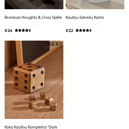
adidas
Nike
Shop All
Bronksas Noughts & Cross Spēle
Kauliņu Salvešu Kaste
Shoes
Coats & Jackets
€24
€22
Bags & Accessories
Shirts
Polo Shirts
Shop all
Shoes
Coats & Jackets
Bags
Polo Shirts
Blue
Black
White
Grey
Green
Red
All Branded Schoolwear
adidas
Nike
Hype
Koka Kauliņu Komplekts "Dark