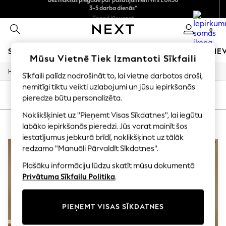
3-5 darba dienās*
Ātrāk un drošāk,
Tagad jūs varat
norēķināšanās ar Maksājums caur banku
iepirkties latviešu valodā!
0
SKOLAS APĢĒRBS
MEITENES
ZĒNI
MAZULIS
SIE
Mūsu Vietnē Tiek Izmantoti Sīkfaili
/
/
Home
Home
Home-Accessories
SCHOOLWEAR
Sīkfaili palīdz nodrošināt to, lai vietne darbotos droši,
All Boys Schoolwear
nemitīgi tiktu veikti uzlabojumi un jūsu iepirkšanās
Shoes
KĀRTOT
FILTRS
pieredze būtu personalizēta.
Trousers
Shorts
Noklikšķiniet uz "Pieņemt Visas Sīkdatnes", lai iegūtu
HOME HOME ACCESSORIES FRUIT
(3)
Shirts
labāko iepirkšanās pieredzi. Jūs varat mainīt šos
Polo Shirts
iestatījumus jebkurā brīdī, noklikšķinot uz tālāk
Sweatshirts & Jumpers
redzamo "Manuāli Pārvaldīt Sīkdatnes".
Coats & Jackets
Underwear
Plašāku informāciju lūdzu skatīt mūsu dokumentā
Socks
Privātuma Sīkfailu Politika
.
Multipacks
All Boys Sport & Swimwear
Trainers & Pumps
PIEŅEMT VISAS SĪKDATNES
Swimwear
Tops