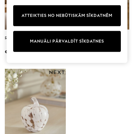
Shorts
Joggers
adidas
ATTEIKTIES NO NEBŪTISKĀM SĪKDATNĒM
Nike
All Girls Schoolwear
Shoes
Dresses
Rudens Sēnes Ornaments
Keramikas Augļu Rotājums
Trousers
MANUĀLI PĀRVALDĪT SĪKDATNES
Skirts
€13
€11
Shirts
Polo Shirts
Sweatshirts
Cardigans
Coats & Jackets
Underwear
Socks & Tights
Multipacks
All Girls Sports & Swimwear
Trainers & Pumps
Swimwear
Tops
Leggings
Shorts
Joggers