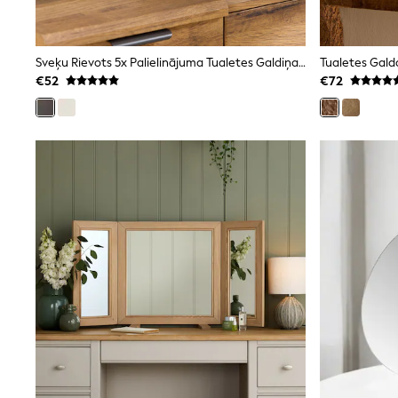
Sunglasses
T-Shirts
Vests
Sveķu Rievots 5x Palielinājuma Tualetes Galdiņa Spogulis
Tualetes Gald
Boys Holiday Shop
All swimwear
€52
€72
Ponchos & Toweling sets
Sun Hats & Caps
Polo Shirts
Rash Vests
Sandals & Sliders
Shirts
Shorts
Sunglasses
Sunsafe Swimwear
Swimshorts
Tops & T-Shirts
Girls Holiday Shop
All swimwear
Beach Dresses & Kaftans
Dresses
Sun Hats & Caps
Jumpsuits & Playsuits
Rash Vests