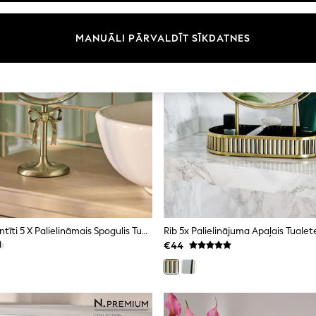
MANUĀLI PĀRVALDĪT SĪKDATNES
Spogulis Ar Bantīti 5 X Palielināmais Spogulis Tualetes Galdiņam
€44