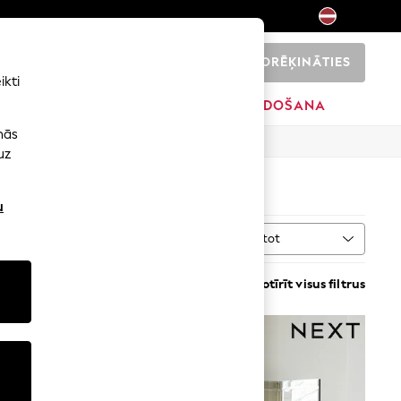
NORĒĶINĀTIES
0
ikti
SĀKUMS
ZĪMOLI
IZPĀRDOŠANA
nās
uz
u
Kārtot
VAIRĀK
Notīrīt visus filtrus