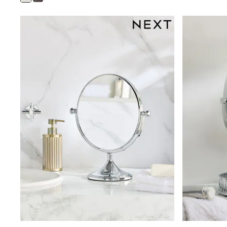
Clarks
Start Rite
Smiggle
Eastpak
All Accessories
All Bags & Backpacks
Girls Bags
Boys Bags
Lunchbags
Drink Bottles
Stationery
Jumpers
Polo Shirts
T-Shirts
Bags
Blouses
Shirts
Polo Shirts
HOLIDAY SHOP
Women's Holiday Shop
All Swimwear
All Beachwear
Bags & Accessories