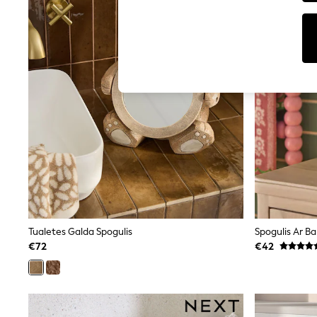
Tops
Shorts
Joggers
adidas
Nike
All Girls Schoolwear
Shoes
Dresses
Trousers
Skirts
Shirts
Polo Shirts
Sweatshirts
Cardigans
Coats & Jackets
Underwear
Socks & Tights
Multipacks
Tualetes Galda Spogulis
All Girls Sports & Swimwear
€72
€42
Trainers & Pumps
Swimwear
Tops
Leggings
Shorts