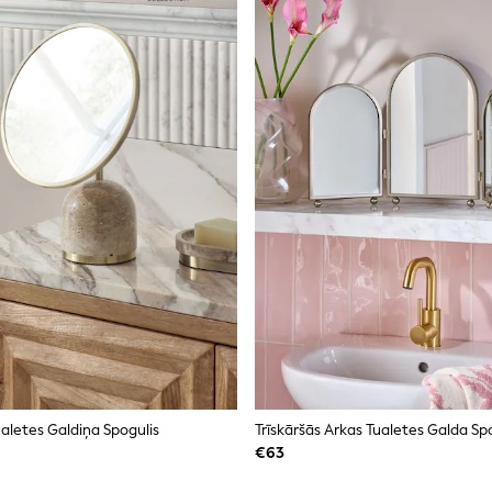
aletes Galdiņa Spogulis
Trīskāršās Arkas Tualetes Galda Sp
€63