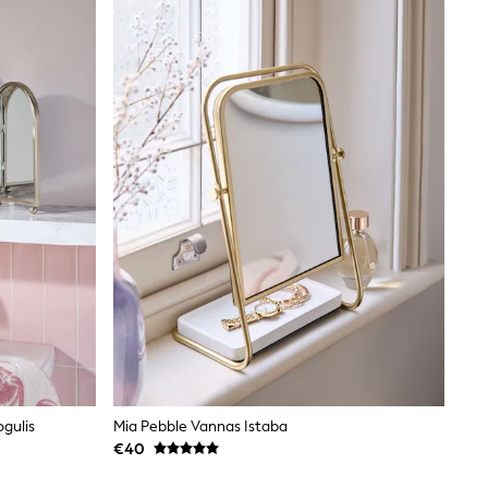
ogulis
Mia Pebble Vannas Istaba
€40