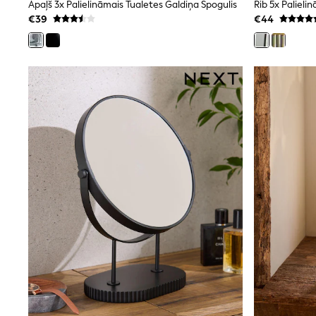
Beach Dresses & Kaftans
Apaļš 3x Palielināmais Tualetes Galdiņa Spogulis
Dresses
€39
€44
Flip Flops
Sliders
Jumpsuits & Playsuits
Linen Collection
Sandals
Shorts
Trousers
Sun Hats & Caps
Tops & T-Shirts
Sunglasses
Men's Holiday Shop
All Swimwear
Accessories
Bags & Luggage
Footwear
Hats
Linen Collection
Loafers
Polo Shirts
Sandals & Flipflops
Shirts
Shorts