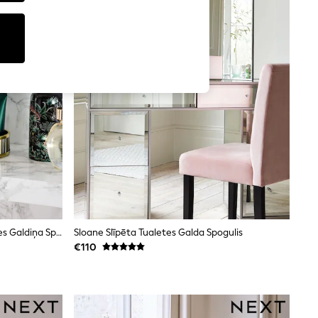
Rib 5x Palielinājuma Apaļais Tualetes Galdiņa Spogulis
Sloane Slīpēta Tualetes Galda Spogulis
€110