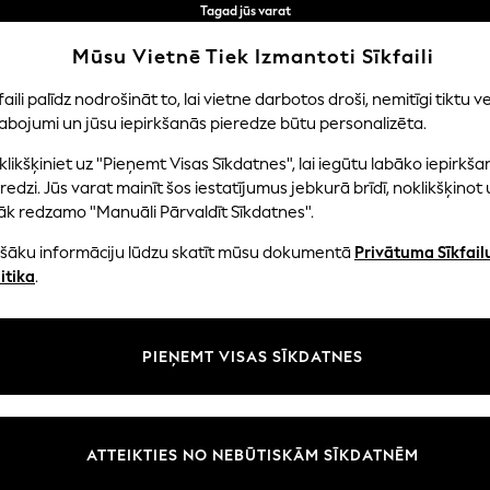
Tagad jūs varat
iepirkties latviešu valodā!
Ātrāk un drošāk,
Mūsu Vietnē Tiek Izmantoti Sīkfaili
norēķināšanās ar Maksājums caur banku
faili palīdz nodrošināt to, lai vietne darbotos droši, nemitīgi tiktu ve
abojumi un jūsu iepirkšanās pieredze būtu personalizēta.
NI
MAZULIS
SIEVIETES
VĪRIEŠI
likšķiniet uz "Pieņemt Visas Sīkdatnes", lai iegūtu labāko iepirkša
redzi. Jūs varat mainīt šos iestatījumus jebkurā brīdī, noklikšķinot 
āk redzamo "Manuāli Pārvaldīt Sīkdatnes".
OME HOME ACCESSORIES DRESSING TABLE
(18)
ašāku informāciju lūdzu skatīt mūsu dokumentā
Privātuma Sīkfail
itika
.
Materiāls
Tips
Istaba
PIEŅEMT VISAS SĪKDATNES
ATTEIKTIES NO NEBŪTISKĀM SĪKDATNĒM