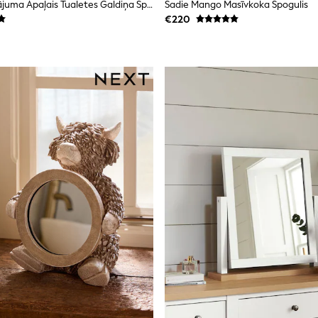
Rib 5x Palielinājuma Apaļais Tualetes Galdiņa Spogulis
Sadie Mango Masīvkoka Spogulis
€220