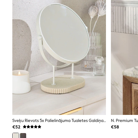
Joggers
adidas
Nike
Shop All
Shoes
Coats & Jackets
Bags & Accessories
Shirts
Polo Shirts
Shop all
Shoes
Coats & Jackets
Bags
Polo Shirts
Blue
Black
White
Grey
Green
Red
All Branded Schoolwear
Sveķu Rievots 5x Palielinājuma Tualetes Galdiņa Spogulis
N. Premium Tu
adidas
€52
€58
Nike
Hype