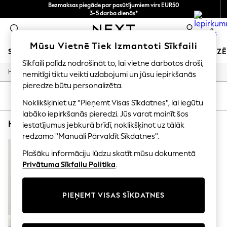
Bezmaksas piegāde par pasūtījumiem virs EUR50
3-5 darba dienās*
Tagad jūs varat
0
iepirkties latviešu valodā!
Mūsu Vietnē Tiek Izmantoti Sīkfaili
SKOLAS APĢĒRBS
SVĒTKU VEIKALS
MEITENES
ZĒ
Sīkfaili palīdz nodrošināt to, lai vietne darbotos droši,
/
/
Home
Home
Home-Accessories
nemitīgi tiktu veikti uzlabojumi un jūsu iepirkšanās
SCHOOLWEAR
All Boys Schoolwear
pieredze būtu personalizēta.
Shoes
KĀRTOT
FILTRS
Noklikšķiniet uz "Pieņemt Visas Sīkdatnes", lai iegūtu
Trousers
Shorts
labāko iepirkšanās pieredzi. Jūs varat mainīt šos
HOME HOME ACCESSORIES COLLAGEFRAMES
(1)
Shirts
iestatījumus jebkurā brīdī, noklikšķinot uz tālāk
Polo Shirts
redzamo "Manuāli Pārvaldīt Sīkdatnes".
Sweatshirts & Jumpers
Coats & Jackets
Plašāku informāciju lūdzu skatīt mūsu dokumentā
Underwear
Privātuma Sīkfailu Politika
.
Socks
Multipacks
All Boys Sport & Swimwear
PIEŅEMT VISAS SĪKDATNES
Trainers & Pumps
Swimwear
Tops