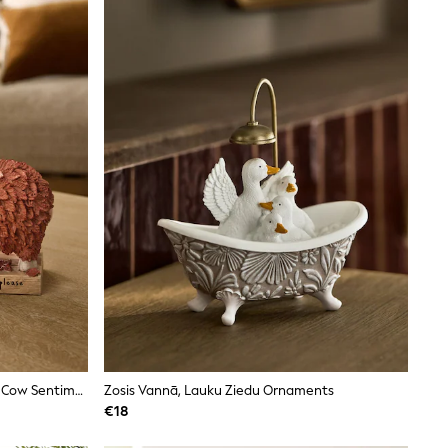
Lapu Rudens Hamish The Highland Cow Sentimentālais Ornaments
Zosis Vannā, Lauku Ziedu Ornaments
€18