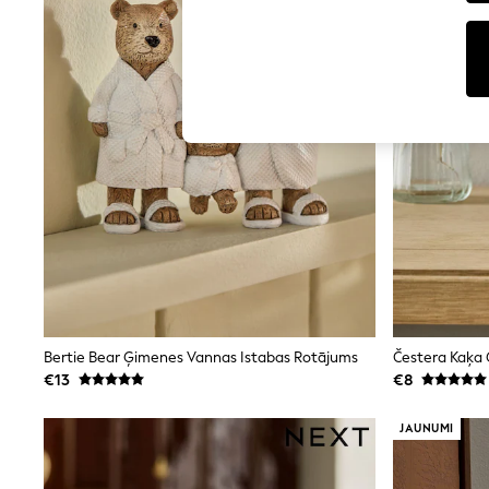
Tops
Shorts
Joggers
adidas
Nike
All Girls Schoolwear
Shoes
Dresses
Trousers
Skirts
Shirts
Polo Shirts
Sweatshirts
Cardigans
Coats & Jackets
Underwear
Socks & Tights
Multipacks
Bertie Bear Ģimenes Vannas Istabas Rotājums
Čestera Kaķa 
All Girls Sports & Swimwear
€13
€8
Trainers & Pumps
Swimwear
JAUNUMI
Tops
Leggings
Shorts