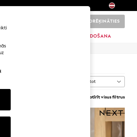
NORĒĶINĀTIES
0
ikti
SĀKUMS
ZĪMOLI
IZPĀRDOŠANA
nās
uz
u
Kārtot
VAIRĀK
Notīrīt visus filtrus