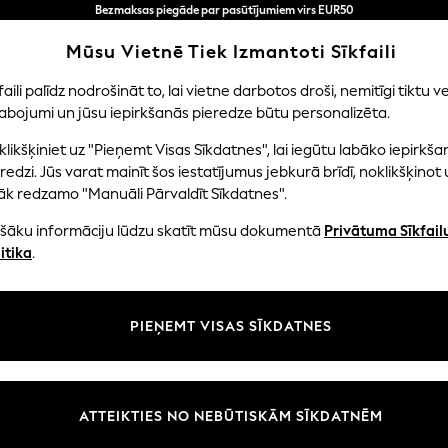
Tagad jūs varat
iepirkties latviešu valodā!
Ātrāk un drošāk,
Mūsu Vietnē Tiek Izmantoti Sīkfaili
norēķināšanās ar Maksājums caur banku
faili palīdz nodrošināt to, lai vietne darbotos droši, nemitīgi tiktu ve
abojumi un jūsu iepirkšanās pieredze būtu personalizēta.
NI
MAZULIS
SIEVIETES
VĪRIEŠI
likšķiniet uz "Pieņemt Visas Sīkdatnes", lai iegūtu labāko iepirkša
redzi. Jūs varat mainīt šos iestatījumus jebkurā brīdī, noklikšķinot 
āk redzamo "Manuāli Pārvaldīt Sīkdatnes".
HOME HOME ACCESSORIES ANIMALS
(98)
ašāku informāciju lūdzu skatīt mūsu dokumentā
Privātuma Sīkfail
itika
.
Krāsa
Tips
Istaba
PIEŅEMT VISAS SĪKDATNES
ATTEIKTIES NO NEBŪTISKĀM SĪKDATNĒM