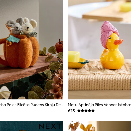
Martas Un Morisa Peles Filcēta Rudens Ķirbju Dekorācija
Matu Aptinēja Pīles Vannas Istaba
€13