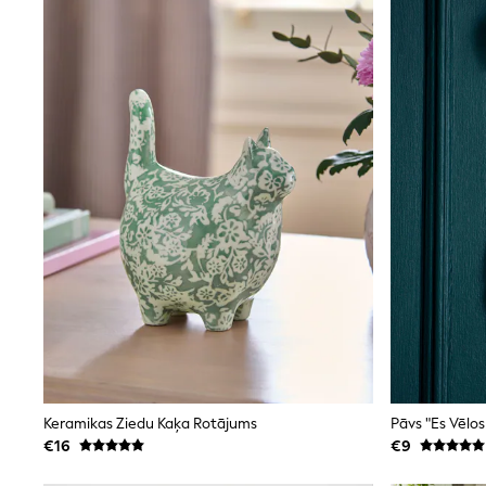
Clarks
Start Rite
Smiggle
Eastpak
All Accessories
All Bags & Backpacks
Girls Bags
Boys Bags
Lunchbags
Drink Bottles
Stationery
Jumpers
Polo Shirts
T-Shirts
Bags
Blouses
Shirts
Polo Shirts
HOLIDAY SHOP
Women's Holiday Shop
Keramikas Ziedu Kaķa Rotājums
Pāvs "Es Vēlo
All Swimwear
€16
€9
All Beachwear
Bags & Accessories