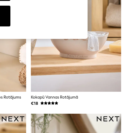
es Rotājums
Kokapū Vannas Rotājumā
€18