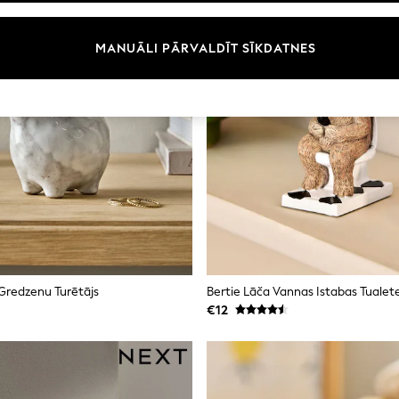
MANUĀLI PĀRVALDĪT SĪKDATNES
Gredzenu Turētājs
Bertie Lāča Vannas Istabas Tualet
€12