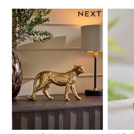
Sunglasses
T-Shirts
Vests
Boys Holiday Shop
All swimwear
Ponchos & Toweling sets
Sun Hats & Caps
Polo Shirts
Rash Vests
Sandals & Sliders
Shirts
Shorts
Sunglasses
Sunsafe Swimwear
Swimshorts
Tops & T-Shirts
Girls Holiday Shop
All swimwear
Beach Dresses & Kaftans
Dresses
Sun Hats & Caps
Jumpsuits & Playsuits
Rash Vests