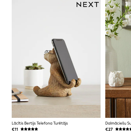
Beach Dresses & Kaftans
Dresses
Flip Flops
Sliders
Jumpsuits & Playsuits
Linen Collection
Sandals
Shorts
Trousers
Sun Hats & Caps
Tops & T-Shirts
Sunglasses
Men's Holiday Shop
All Swimwear
Accessories
Bags & Luggage
Footwear
Hats
Linen Collection
Loafers
Polo Shirts
Sandals & Flipflops
Lācītis Bertijs Telefona Turētājs
Dalmāciešu S
Shirts
€11
€27
Shorts