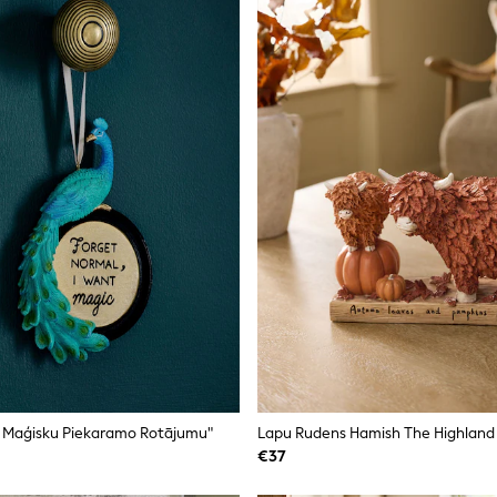
s Maģisku Piekaramo Rotājumu"
€37