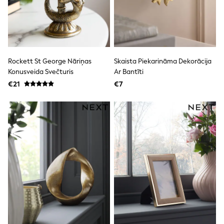
All Holiday Shop
Tops
Dresses
Shorts
Skirts
Sandals & Sliders
Rash Vests
Rockett St George Nāriņas
Skaista Piekarināma Dekorācija
Sun Safe Swimwear
Konusveida Svečturis
Ar Bantīti
Sun Hats & Caps
€21
€7
All Footwear
New In
Boots
Half Sizes
Slippers
Trainers
Wellies
Wide Fit
Shoes
All Underwear
New In
Nighties
Pyjamas
Robes
Socks & Tights