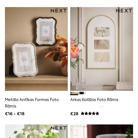
T-Shirts
Vests
Boys Holiday Shop
All swimwear
Ponchos & Toweling sets
Sun Hats & Caps
Polo Shirts
Rash Vests
Sandals & Sliders
Shirts
Shorts
Sunglasses
Sunsafe Swimwear
Swimshorts
Tops & T-Shirts
Girls Holiday Shop
All swimwear
Metāla Antīkas Formas Foto
Arkas Kolāžas Foto Rāmis
Beach Dresses & Kaftans
Rāmis
Dresses
€16 - €18
€28
Sun Hats & Caps
Jumpsuits & Playsuits
Rash Vests
Sandals & Sliders