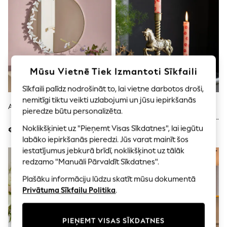
Shorts
Joggers
adidas
Nike
All Girls Schoolwear
Shoes
Dresses
Trousers
Mūsu Vietnē Tiek Izmantoti Sīkfaili
Skirts
Sīkfaili palīdz nodrošināt to, lai vietne darbotos droši,
Shirts
Polo Shirts
nemitīgi tiktu veikti uzlabojumi un jūsu iepirkšanās
Apaļš Tauriņa Sienas Spogulis
Rockett St George Karuseļa
Sweatshirts
pieredze būtu personalizēta.
Formas Zirga Formas Konusveida
Cardigans
Coats & Jackets
Svečturis
Noklikšķiniet uz "Pieņemt Visas Sīkdatnes", lai iegūtu
€78
€24
Underwear
labāko iepirkšanās pieredzi. Jūs varat mainīt šos
Socks & Tights
iestatījumus jebkurā brīdī, noklikšķinot uz tālāk
Multipacks
redzamo "Manuāli Pārvaldīt Sīkdatnes".
All Girls Sports & Swimwear
Trainers & Pumps
Plašāku informāciju lūdzu skatīt mūsu dokumentā
Swimwear
Privātuma Sīkfailu Politika
.
Tops
Leggings
Shorts
PIEŅEMT VISAS SĪKDATNES
Joggers