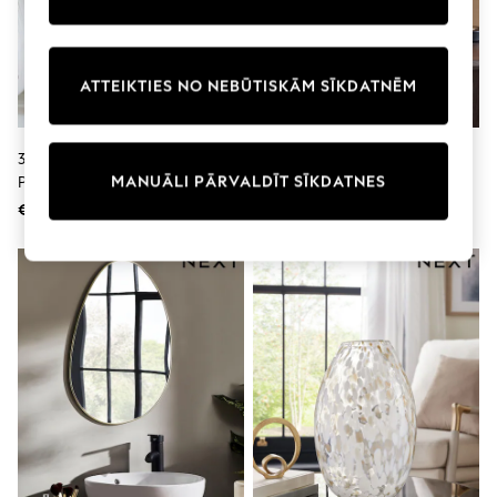
adidas
Nike
Shop All
Shoes
ATTEIKTIES NO NEBŪTISKĀM SĪKDATNĒM
Coats & Jackets
Bags & Accessories
Shirts
3 Bezdelīgas Sienas Mākslas
Luca, Leoparda Rotājums
Polo Shirts
MANUĀLI PĀRVALDĪT SĪKDATNES
Plāksnīšu Komplekts
Shop all
Shoes
€26
€22
Coats & Jackets
Bags
Polo Shirts
Blue
Black
White
Grey
Green
Red
All Branded Schoolwear
adidas
Nike
Hype