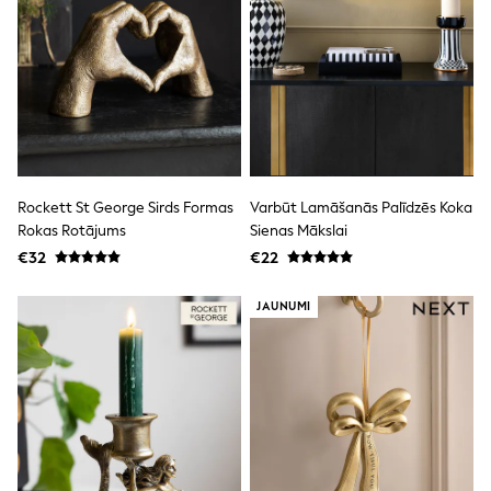
Trending: Clogs
Toy Story
THE SET
50 - 92cm
98 - 110cm
116 - 134cm
140 - 174cm
All Clothing
T-Shirts
Dresses
Rockett St George Sirds Formas
Varbūt Lamāšanās Palīdzēs Koka
Shorts & Skirts
Rokas Rotājums
Sienas Mākslai
Coats & Jackets
€32
€22
Sweatshirts & Hoodies
Knitwear
Sets & Outfits
JAUNUMI
Tops
Nightwear & Pyjamas
Trousers & Leggings
Shirts & Blouses
Swimwear
Jeans
Jumpsuits & Playsuits
Multipacks