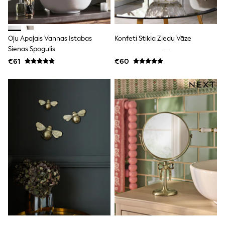
Clarks
Start Rite
Smiggle
Eastpak
Oļu Apaļais Vannas Istabas
Konfeti Stikla Ziedu Vāze
All Accessories
All Bags & Backpacks
Sienas Spogulis
Girls Bags
€61
€60
Boys Bags
Lunchbags
Drink Bottles
Stationery
Jumpers
Polo Shirts
T-Shirts
Bags
Blouses
Shirts
Polo Shirts
HOLIDAY SHOP
Women's Holiday Shop
All Swimwear
All Beachwear
Bags & Accessories
Beach Dresses & Kaftans