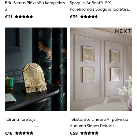
Bišu Sienas Plāksnīšu Komplekts
Spogulis Ar Bantīti 5 X
Dresses
Flip Flops
3
Palielināmais Spogulis Tualetes
Sliders
Galdiņam
€21
€35
Jumpsuits & Playsuits
Linen Collection
Sandals
Shorts
Trousers
Sun Hats & Caps
Tops & T-Shirts
Sunglasses
Men's Holiday Shop
All Swimwear
Accessories
Bags & Luggage
Footwear
Hats
Linen Collection
Loafers
Polo Shirts
Sandals & Flipflops
Tālruņa Turētājs
Teksturētu Lineāru Virpuļveida
Shirts
Auduma Sienas Dekoru
Shorts
Komplekts 4 Ierāmētā Audumā
€16
€58
Sunglasses