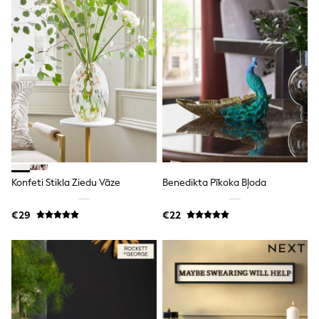
Shorts
Skirts
Sunglasses
Sunsafe Swimwear
Swimsuits
Tops & T-Shirts
Baby Holiday Shop
Baby Travel Accessories
All Accessories
Beach Bags
Luggage
Beach Towels
Birkenstock
Crocs
Konfeti Stikla Ziedu Vāze
Benedikta Pīkoka Bļoda
Havaianas
Pour Moi
€29
€22
Rayban
Skechers
Trousers
GIRLS
New In
New in from Next
New In
Trending: Top & Short Sets