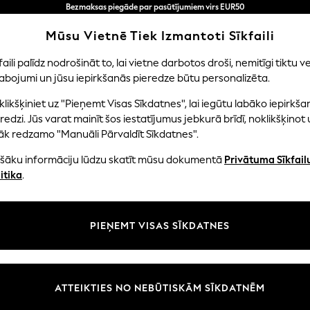
Bezmaksas piegāde par pasūtījumiem virs EUR50
3-5 darba dienās*
Tagad jūs varat
Mūsu Vietnē Tiek Izmantoti Sīkfaili
iepirkties latviešu valodā!
faili palīdz nodrošināt to, lai vietne darbotos droši, nemitīgi tiktu ve
abojumi un jūsu iepirkšanās pieredze būtu personalizēta.
NI
MAZULIS
SIEVIETES
VĪRIEŠI
likšķiniet uz "Pieņemt Visas Sīkdatnes", lai iegūtu labāko iepirkša
all-Art
redzi. Jūs varat mainīt šos iestatījumus jebkurā brīdī, noklikšķinot 
āk redzamo "Manuāli Pārvaldīt Sīkdatnes".
ZILA AUDEKLA MĀKSLA
(3)
ašāku informāciju lūdzu skatīt mūsu dokumentā
Privātuma Sīkfail
itika
.
Tips
Raksts
Istaba
PIEŅEMT VISAS SĪKDATNES
ATTEIKTIES NO NEBŪTISKĀM SĪKDATNĒM