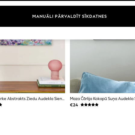
MANUĀLI PĀRVALDĪT SĪKDATNES
Clarke And Clarke Abstrakts Ziedu Audekla Sienas Dekors
Maza Čārlija Kokapū Suņa Audekla 
€24