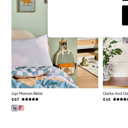
Tops
Shorts
Joggers
adidas
Nike
All Girls Schoolwear
Shoes
Dresses
Trousers
Skirts
Shirts
Polo Shirts
Sweatshirts
Cardigans
Coats & Jackets
Underwear
Socks & Tights
Multipacks
Jojo Maman Bébé
All Girls Sports & Swimwear
€67
€45
Trainers & Pumps
Swimwear
Tops
Leggings
Shorts