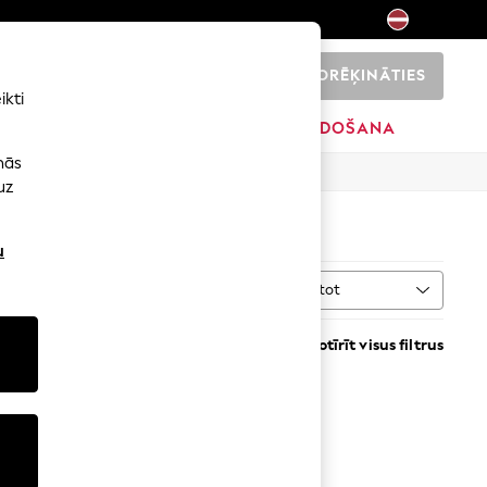
NORĒĶINĀTIES
0
ikti
SĀKUMS
ZĪMOLI
IZPĀRDOŠANA
nās
uz
u
Kārtot
VAIRĀK
Notīrīt visus filtrus