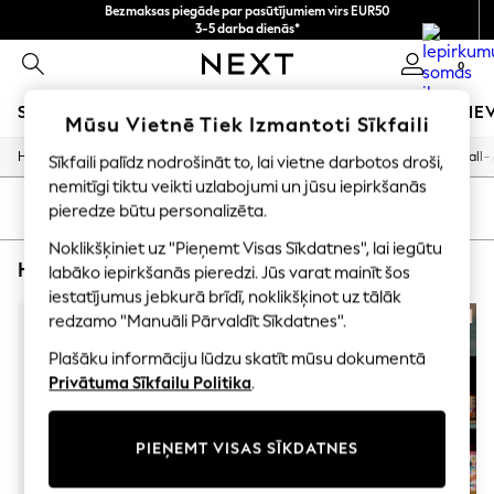
Bezmaksas piegāde par pasūtījumiem virs EUR50
3-5 darba dienās*
Tagad jūs varat
0
iepirkties latviešu valodā!
SKOLAS APĢĒRBS
MEITENES
ZĒNI
MAZULIS
SIE
Mūsu Vietnē Tiek Izmantoti Sīkfaili
/
/
/
/
Home
Home
Home-Accessories
Decorative-Accessories
Wall-
Sīkfaili palīdz nodrošināt to, lai vietne darbotos droši,
SCHOOLWEAR
All Boys Schoolwear
nemitīgi tiktu veikti uzlabojumi un jūsu iepirkšanās
Shoes
KĀRTOT
FILTRS
pieredze būtu personalizēta.
Trousers
Noklikšķiniet uz "Pieņemt Visas Sīkdatnes", lai iegūtu
Shorts
HOME WALL ART LUCY TIFFNEY CANVASES FLORAL
(3)
Shirts
labāko iepirkšanās pieredzi. Jūs varat mainīt šos
Polo Shirts
iestatījumus jebkurā brīdī, noklikšķinot uz tālāk
Sweatshirts & Jumpers
redzamo "Manuāli Pārvaldīt Sīkdatnes".
Coats & Jackets
Underwear
Plašāku informāciju lūdzu skatīt mūsu dokumentā
Socks
Privātuma Sīkfailu Politika
.
Multipacks
All Boys Sport & Swimwear
Trainers & Pumps
PIEŅEMT VISAS SĪKDATNES
Swimwear
Tops